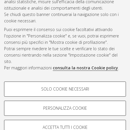
analisi statistiche, misure sull'efficacia della comunicazione
istituzionale e analisi dei comportamenti degli utenti.
Se chiudi questo banner continuerai la navigazione solo con i
cookie necessari.
Atom
Puoi esprimere il consenso sui cookie facoltativi attivando
Rss 1.0
l'opzione in "Personalizza cookie" e, se vuoi, potrai esprimere
consensi più specifici in "Mostra cookie di profilazione".
Rss 2.0
Potrai sempre rivedere le tue scelte e verificare lo stato dei
consensi rientrando nella sezione "Impostazione cookie" del
sito.
AMS Dottorato
Per maggiori informazioni
consulta la nostra Cookie policy
.
ISSN: 2038-7946
Servizio implementato e gestito da
AlmaDL
Impostazioni Cookie
COOKIE DI PROFILAZIONE -
SOLO COOKIE NECESSARI
Informativa sulla privacy
FACOLTATIVI
Condizioni d’uso del sito
Si tratta di cookie utilizzati per analizzare le caratteristiche della
navigazione degli utenti, creare profili in base al loro comportamento
PERSONALIZZA COOKIE
sul sito, per analisi di marketing.
Mostra cookie di profilazione
ACCETTA TUTTI I COOKIE