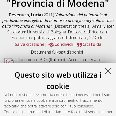
"Provincia di Modena"
Devenuto, Lucia
(2011)
Valutazione del potenziale di
produzione energetica da biomassa di origine agricola: il caso
della "Provincia di Modena"
, [Dissertation thesis], Alma Mater
Studiorum Università di Bologna. Dottorato di ricerca in
Economia e politica agraria ed alimentare
, 22 Ciclo.
Salva citazione
Condividi
Citato da
Documenti full-text disponibili:
Documento PDF
(Italiano) - Accesso riservato -
Richiede un lettore di PDF come
Xpdf
o
Adobe
Acrobat Reader
Questo sito web utilizza i
Download (1MB)
cookie
Abstract
Nel nostro sito utilizziamo sia cookie tecnici necessari per il suo
funzionamento, sia cookie e altri strumenti di tracciamento
Altri metadati
facoltativi che potrai attivare solo con il tuo consenso.
Cookie e altri strumenti di tracciamento facoltativi sono usati per
Gestione del documento: