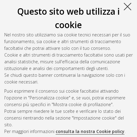
Questo sito web utilizza i
cookie
Nel nostro sito utilizziamo sia cookie tecnici necessari per il suo
funzionamento, sia cookie e altri strumenti di tracciamento
facoltativi che potrai attivare solo con il tuo consenso.
Cookie e altri strumenti di tracciamento facoltativi sono usati per
Gestione del documento:
analisi statistiche, misure sull'efficacia della comunicazione
istituzionale e analisi dei comportamenti degli utenti.
Se chiudi questo banner continuerai la navigazione solo con i
cookie necessari.
Atom
Puoi esprimere il consenso sui cookie facoltativi attivando
Rss 1.0
l'opzione in "Personalizza cookie" e, se vuoi, potrai esprimere
consensi più specifici in "Mostra cookie di profilazione".
Rss 2.0
Potrai sempre rivedere le tue scelte e verificare lo stato dei
consensi rientrando nella sezione "Impostazione cookie" del
sito.
AMS Dottorato
Per maggiori informazioni
consulta la nostra Cookie policy
.
ISSN: 2038-7946