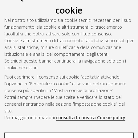
cookie
Nel nostro sito utilizziamo sia cookie tecnici necessari per il suo
funzionamento, sia cookie e altri strumenti di tracciamento
facoltativi che potrai attivare solo con il tuo consenso.
Cookie e altri strumenti di tracciamento facoltativi sono usati per
Gestione del documento:
analisi statistiche, misure sull'efficacia della comunicazione
istituzionale e analisi dei comportamenti degli utenti.
Se chiudi questo banner continuerai la navigazione solo con i
cookie necessari.
Atom
Puoi esprimere il consenso sui cookie facoltativi attivando
Rss 1.0
l'opzione in "Personalizza cookie" e, se vuoi, potrai esprimere
consensi più specifici in "Mostra cookie di profilazione".
Rss 2.0
Potrai sempre rivedere le tue scelte e verificare lo stato dei
consensi rientrando nella sezione "Impostazione cookie" del
sito.
AMS Dottorato
Per maggiori informazioni
consulta la nostra Cookie policy
.
ISSN: 2038-7946
Servizio implementato e gestito da
AlmaDL
Impostazioni Cookie
COOKIE DI PROFILAZIONE -