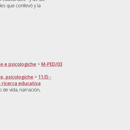
des que conllevó y la
he e psicologiche
>
M-PED/03
he, psicologiche
>
11/D -
 ricerca educativa
 de vida, narración,