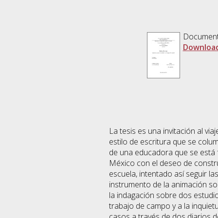
Documen
Download
La tesis es una invitación al vi
estilo de escritura que se colump
de una educadora que se está 
México con el deseo de constru
escuela, intentado así seguir la
instrumento de la animación soci
la indagación sobre dos estudi
trabajo de campo y a la inquiet
casos a través de dos diarios 