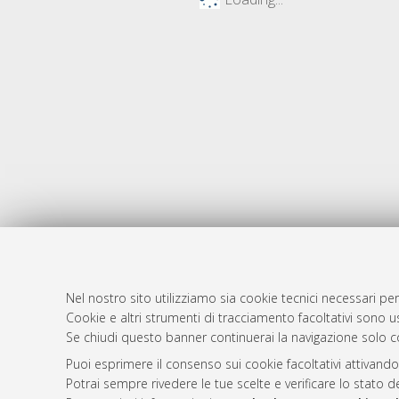
Nel nostro sito utilizziamo sia cookie tecnici necessari per
AMS Dotto
Atom
Cookie e altri strumenti di tracciamento facoltativi sono us
ISSN: 2038
Se chiudi questo banner continuerai la navigazione solo c
Rss 1.0
Servizio i
Puoi esprimere il consenso sui cookie facoltativi attivando
Rss 2.0
Impostazio
Potrai sempre rivedere le tue scelte e verificare lo stato 
Informativa