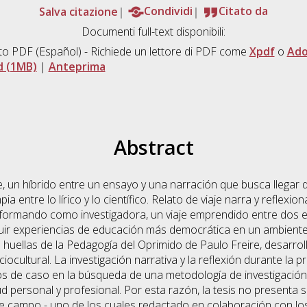
Salva citazione
Condividi
Citato da
Documenti full-text disponibili:
to PDF
(Español) - Richiede un lettore di PDF come
Xpdf
o
Ado
 (1MB)
|
Anteprima
Abstract
aje, un híbrido entre un ensayo y una narración que busca llegar
ia entre lo lírico y lo científico. Relato de viaje narra y reflexio
formando como investigadora, un viaje emprendido entre dos e
ir experiencias de educación más democrática en un ambiente 
s huellas de la Pedagogía del Oprimido de Paulo Freire, desarrol
ocultural. La investigación narrativa y la reflexión durante la 
os de caso en la búsqueda de una metodología de investigación
ud personal y profesional. Por esta razón, la tesis no presenta 
de campo - uno de los cuales redactado en colaboración con lo