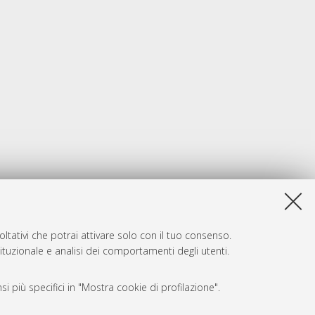
ltativi che potrai attivare solo con il tuo consenso.
tituzionale e analisi dei comportamenti degli utenti.
i più specifici in "Mostra cookie di profilazione".