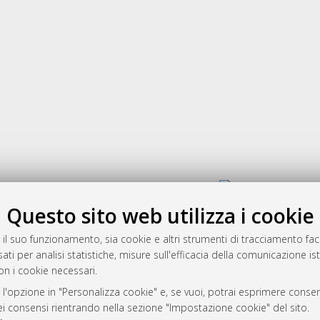
Gestione del documento:
Questo sito web utilizza i cookie
 il suo funzionamento, sia cookie e altri strumenti di tracciamento faco
rato
ati per analisi statistiche, misure sull'efficacia della comunicazione is
-7946
on i cookie necessari.
mplementato e gestito da
AlmaDL
 l'opzione in "Personalizza cookie" e, se vuoi, potrai esprimere consens
ni Cookie
dei consensi rientrando nella sezione "Impostazione cookie" del sito.
 sulla privacy