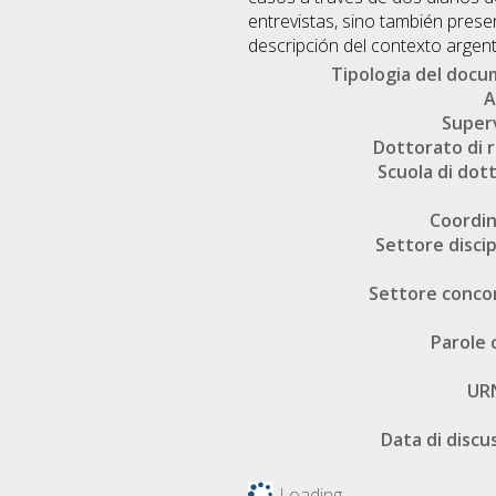
entrevistas, sino también presen
descripción del contexto argent
Tipologia del doc
A
Super
Dottorato di r
Scuola di dot
Coordi
Settore discip
Settore conco
Parole 
UR
Data di discu
Loading...