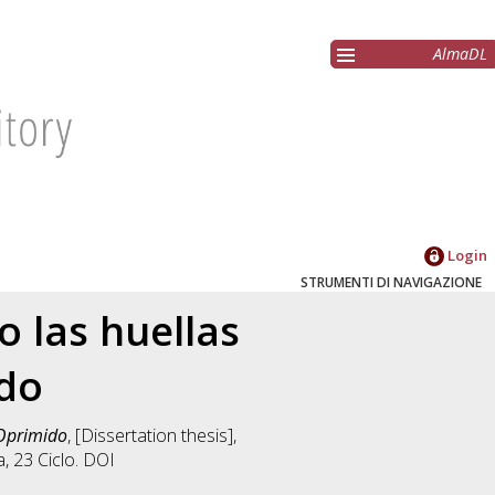
AlmaDL
Login
STRUMENTI DI NAVIGAZIONE
o las huellas
ido
 Oprimido
, [Dissertation thesis],
a
, 23 Ciclo. DOI