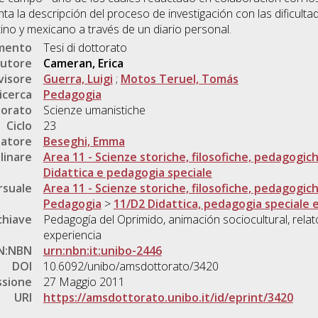
ta la descripción del proceso de investigación con las dificulta
ino y mexicano a través de un diario personal.
umento
Tesi di dottorato
utore
Cameran, Erica
visore
Guerra, Luigi
;
Motos Teruel, Tomás
icerca
Pedagogia
torato
Scienze umanistiche
Ciclo
23
natore
Beseghi, Emma
linare
Area 11 - Scienze storiche, filosofiche, pedagogic
Didattica e pedagogia speciale
rsuale
Area 11 - Scienze storiche, filosofiche, pedagogic
Pedagogia
>
11/D2 Didattica, pedagogia speciale e
chiave
Pedagogía del Oprimido, animación sociocultural, relato
experiencia
N:NBN
urn:nbn:it:unibo-2446
DOI
10.6092/unibo/amsdottorato/3420
ssione
27 Maggio 2011
URI
https://amsdottorato.unibo.it/id/eprint/3420