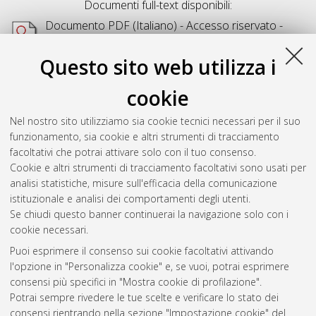
Documenti full-text disponibili:
Documento PDF
(Italiano) - Accesso riservato -
Richiede un lettore di PDF come
Xpdf
o
Adobe
Acrobat Reader
Questo sito web utilizza i
Download (1MB)
cookie
Abstract
Nel nostro sito utilizziamo sia cookie tecnici necessari per il suo
funzionamento, sia cookie e altri strumenti di tracciamento
Altri metadati
facoltativi che potrai attivare solo con il tuo consenso.
Cookie e altri strumenti di tracciamento facoltativi sono usati per
Gestione del documento:
analisi statistiche, misure sull'efficacia della comunicazione
istituzionale e analisi dei comportamenti degli utenti.
Se chiudi questo banner continuerai la navigazione solo con i
cookie necessari.
Atom
Puoi esprimere il consenso sui cookie facoltativi attivando
Rss 1.0
l'opzione in "Personalizza cookie" e, se vuoi, potrai esprimere
consensi più specifici in "Mostra cookie di profilazione".
Rss 2.0
Potrai sempre rivedere le tue scelte e verificare lo stato dei
consensi rientrando nella sezione "Impostazione cookie" del