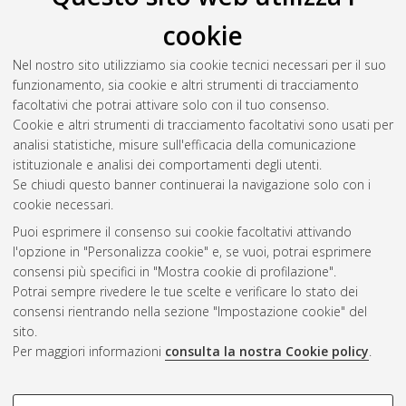
cookie
Nel nostro sito utilizziamo sia cookie tecnici necessari per il suo
funzionamento, sia cookie e altri strumenti di tracciamento
facoltativi che potrai attivare solo con il tuo consenso.
Cookie e altri strumenti di tracciamento facoltativi sono usati per
Gestione del documento:
analisi statistiche, misure sull'efficacia della comunicazione
istituzionale e analisi dei comportamenti degli utenti.
Se chiudi questo banner continuerai la navigazione solo con i
cookie necessari.
Atom
Puoi esprimere il consenso sui cookie facoltativi attivando
Rss 1.0
l'opzione in "Personalizza cookie" e, se vuoi, potrai esprimere
consensi più specifici in "Mostra cookie di profilazione".
Rss 2.0
Potrai sempre rivedere le tue scelte e verificare lo stato dei
consensi rientrando nella sezione "Impostazione cookie" del
sito.
AMS Dottorato
Per maggiori informazioni
consulta la nostra Cookie policy
.
ISSN: 2038-7946
Servizio implementato e gestito da
AlmaDL
Impostazioni Cookie
COOKIE DI PROFILAZIONE -