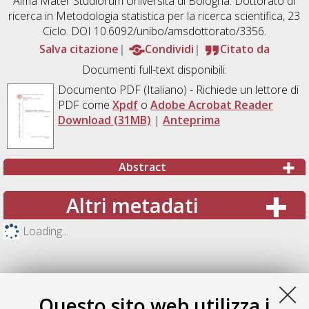
Alma Mater Studiorum Università di Bologna. Dottorato di
ricerca in
Metodologia statistica per la ricerca scientifica
, 23
Ciclo. DOI 10.6092/unibo/amsdottorato/3356.
Salva citazione
Condividi
Citato da
Documenti full-text disponibili:
Documento PDF
(Italiano) - Richiede un lettore di
PDF come
Xpdf
o
Adobe Acrobat Reader
Download (31MB)
|
Anteprima
Abstract
Altri metadati
Loading...
Questo sito web utilizza i