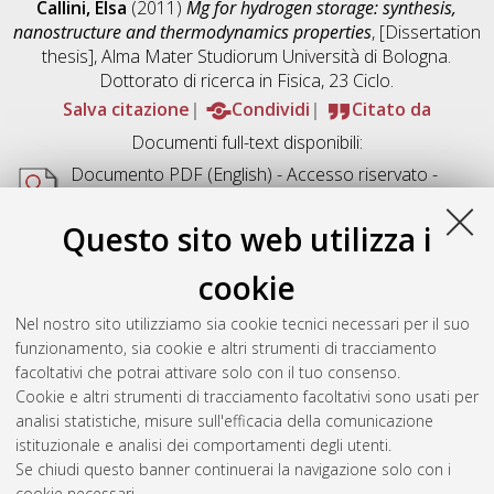
Callini, Elsa
(2011)
Mg for hydrogen storage: synthesis,
nanostructure and thermodynamics properties
, [Dissertation
thesis], Alma Mater Studiorum Università di Bologna.
Dottorato di ricerca in
Fisica
, 23 Ciclo.
Salva citazione
Condividi
Citato da
Documenti full-text disponibili:
Documento PDF
(English) - Accesso riservato -
Richiede un lettore di PDF come
Xpdf
o
Adobe
Acrobat Reader
Questo sito web utilizza i
Download (2MB)
cookie
Abstract
Nel nostro sito utilizziamo sia cookie tecnici necessari per il suo
funzionamento, sia cookie e altri strumenti di tracciamento
Altri metadati
facoltativi che potrai attivare solo con il tuo consenso.
Cookie e altri strumenti di tracciamento facoltativi sono usati per
Gestione del documento:
analisi statistiche, misure sull'efficacia della comunicazione
istituzionale e analisi dei comportamenti degli utenti.
Se chiudi questo banner continuerai la navigazione solo con i
cookie necessari.