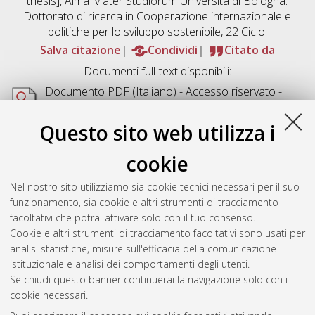
thesis], Alma Mater Studiorum Università di Bologna.
Dottorato di ricerca in
Cooperazione internazionale e
politiche per lo sviluppo sostenibile
, 22 Ciclo.
Salva citazione
Condividi
Citato da
Documenti full-text disponibili:
Documento PDF
(Italiano) - Accesso riservato -
Richiede un lettore di PDF come
Xpdf
o
Adobe
Acrobat Reader
Questo sito web utilizza i
Download (1MB)
cookie
Abstract
Nel nostro sito utilizziamo sia cookie tecnici necessari per il suo
funzionamento, sia cookie e altri strumenti di tracciamento
Altri metadati
facoltativi che potrai attivare solo con il tuo consenso.
Cookie e altri strumenti di tracciamento facoltativi sono usati per
Gestione del documento:
analisi statistiche, misure sull'efficacia della comunicazione
istituzionale e analisi dei comportamenti degli utenti.
Se chiudi questo banner continuerai la navigazione solo con i
cookie necessari.
Atom