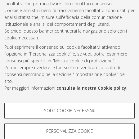
facoltativi che potrai attivare solo con il tuo consenso.
Cookie e altri strumenti di tracciamento facoltativi sono usati per
Gestione del documento:
analisi statistiche, misure sull'efficacia della comunicazione
istituzionale e analisi dei comportamenti degli utenti.
Se chiudi questo banner continuerai la navigazione solo con i
cookie necessari.
Atom
Puoi esprimere il consenso sui cookie facoltativi attivando
Rss 1.0
l'opzione in "Personalizza cookie" e, se vuoi, potrai esprimere
consensi più specifici in "Mostra cookie di profilazione".
Rss 2.0
Potrai sempre rivedere le tue scelte e verificare lo stato dei
consensi rientrando nella sezione "Impostazione cookie" del
sito.
AMS Dottorato
Per maggiori informazioni
consulta la nostra Cookie policy
.
ISSN: 2038-7946
Servizio implementato e gestito da
AlmaDL
Impostazioni Cookie
COOKIE DI PROFILAZIONE -
SOLO COOKIE NECESSARI
Informativa sulla privacy
FACOLTATIVI
Condizioni d’uso del sito
Si tratta di cookie utilizzati per analizzare le caratteristiche della
navigazione degli utenti, creare profili in base al loro comportamento
PERSONALIZZA COOKIE
sul sito, per analisi di marketing.