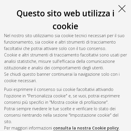
Questo sito web utilizza i
cookie
Nel nostro sito utilizziamo sia cookie tecnici necessari per il suo
funzionamento, sia cookie e altri strumenti di tracciamento
facoltativi che potrai attivare solo con il tuo consenso.
Cookie e altri strumenti di tracciamento facoltativi sono usati per
Gestione del documento:
analisi statistiche, misure sull'efficacia della comunicazione
istituzionale e analisi dei comportamenti degli utenti.
Se chiudi questo banner continuerai la navigazione solo con i
cookie necessari.
Atom
Puoi esprimere il consenso sui cookie facoltativi attivando
Rss 1.0
l'opzione in "Personalizza cookie" e, se vuoi, potrai esprimere
consensi più specifici in "Mostra cookie di profilazione".
Rss 2.0
Potrai sempre rivedere le tue scelte e verificare lo stato dei
consensi rientrando nella sezione "Impostazione cookie" del
sito.
AMS Dottorato
Per maggiori informazioni
consulta la nostra Cookie policy
.
ISSN: 2038-7946