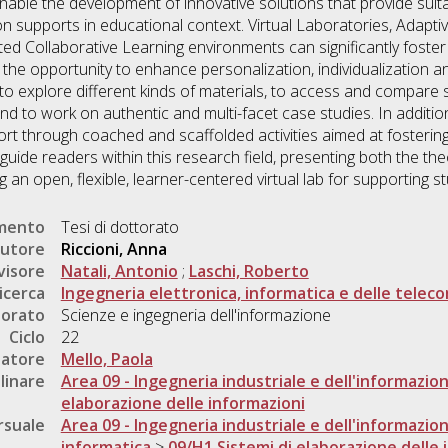
ble the development of innovative solutions that provide suit
tion supports in educational context. Virtual Laboratories, Adap
 Collaborative Learning environments can significantly foster 
ng the opportunity to enhance personalization, individualization
s to explore different kinds of materials, to access and compare
 and to work on authentic and multi-facet case studies. In addit
t through coached and scaffolded activities aimed at fostering
 guide readers within this research field, presenting both the the
 an open, flexible, learner-centered virtual lab for supporting s
umento
Tesi di dottorato
utore
Riccioni, Anna
visore
Natali, Antonio
;
Laschi, Roberto
icerca
Ingegneria elettronica, informatica e delle telec
torato
Scienze e ingegneria dell'informazione
Ciclo
22
natore
Mello, Paola
linare
Area 09 - Ingegneria industriale e dell'informazio
elaborazione delle informazioni
rsuale
Area 09 - Ingegneria industriale e dell'informazio
informatica
>
09/H1 Sistemi di elaborazione delle 