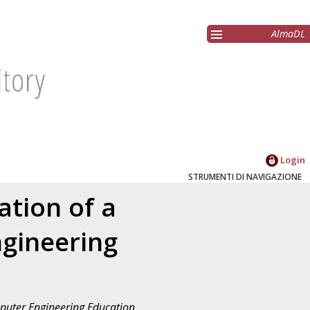
AlmaDL
Login
STRUMENTI DI NAVIGAZIONE
tion of a
ngineering
mputer Engineering Education
,