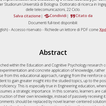
er Studiorum Università di Bologna. Dottorato di ricerca in
Ingeg
delle telecomunicazioni
, 22 Ciclo.
Salva citazione
Condividi
Citato da
Documenti full-text disponibili:
lish) - Accesso riservato - Richiede un lettore di PDF come
Xpd
Abstract
hed within the Education and Cognitive Psychology research 
experimentation and concrete application of knowledge, rather 
se from this educational approach, ranging from the reinforce of
nt to gain greater insight into the studied topics, up to the poss
 proficiency. This is especially true in Engineering education, whe
ssumes a strategic importance. In this scenario, learners are cal
truction of their own knowledge, instead of passively receiving it. 
ronments should be replaced by novel learner-centered solution