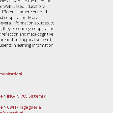
able answers to the need for
tive Web-Based Educational
different learner-centered
 and cooperation. More
 several information sources, to
ion, they encourage cooperation
 reflection and meta-cognitive
oretical and applicative results
tudents in learning Information
omunicazioni
ne
>
ING-INF/05 Sistemi di
ne
>
09/H - Ingegneria
informazioni