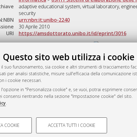
chiave
adaptive educational system, virtual laboratory, engine
security
N:NBN
urn:nbn:it:unibo-2240
ssione
30 Aprile 2010
URI
https://amsdottorato.unibo.it/id/eprint/3016
Gestione del documento:
Questo sito web utilizza i cookie
 il suo funzionamento, sia cookie e altri strumenti di tracciamento faco
rato
ati per analisi statistiche, misure sull'efficacia della comunicazione is
-7946
on i cookie necessari.
mplementato e gestito da
AlmaDL
 l'opzione in "Personalizza cookie" e, se vuoi, potrai esprimere consens
ni Cookie
dei consensi rientrando nella sezione "Impostazione cookie" del sito.
 sulla privacy
icy
.
d’uso del sito
COOKIE TECNICI - NECES
A COOKIE
ACCETTA TUTTI I COOKIE
lla navigazione degli utenti, creare
Si tratta di cookie tecnici utilizzati
i Bologna, 2007-2026.
eting.
salvare le preferenze di navigazion