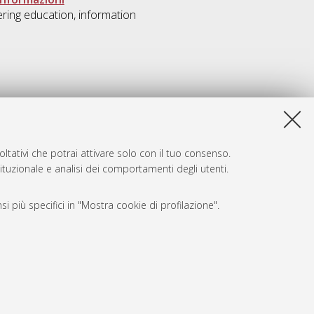
ering education, information
ltativi che potrai attivare solo con il tuo consenso.
tituzionale e analisi dei comportamenti degli utenti.
i più specifici in "Mostra cookie di profilazione".
SARI
, a titolo esemplificativo, per il corretto funzionamento del sito,
e, per il bilanciamento del carico, ottimizzare le prestazioni