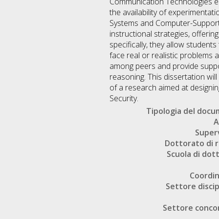
Communication Technologies ena
the availability of experimenta
Systems and Computer-Supported
instructional strategies, offeri
specifically, they allow student
face real or realistic problems
among peers and provide suppor
reasoning. This dissertation will
of a research aimed at designing
Security.
Tipologia del doc
A
Super
Dottorato di r
Scuola di dot
Coordi
Settore discip
Settore conco