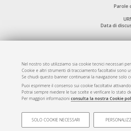
Parole 
UR
Data di discu
Nel nostro sito utilizziamo sia cookie tecnici necessari per
AMS Dotto
Atom
Cookie e altri strumenti di tracciamento facoltativi sono us
ISSN: 2038
Se chiudi questo banner continuerai la navigazione solo c
Rss 1.0
Servizio i
Puoi esprimere il consenso sui cookie facoltativi attivando
Rss 2.0
Impostazio
Potrai sempre rivedere le tue scelte e verificare lo stato 
Informativa
Per maggiori informazioni
consulta la nostra Cookie pol
Condizioni 
COOKIE DI PROFILAZIONE - FACOLTATIVI
SOLO COOKIE NECESSARI
PERSONALIZZ
Si tratta di cookie utilizzati per analizzare le caratteristiche de
© ALMA MATER STUDIORUM - Università d
profili in base al loro comportamento sul sito, per analisi di mark