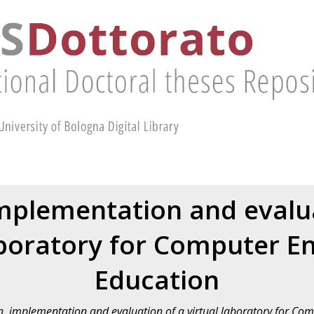
mplementation and evalua
aboratory for Computer E
Education
n, implementation and evaluation of a virtual laboratory for Co