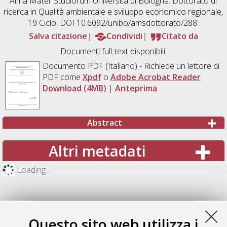
Alma Mater Studiorum Università di Bologna. Dottorato di
ricerca in
Qualità ambientale e sviluppo economico regionale
,
19 Ciclo. DOI 10.6092/unibo/amsdottorato/288.
Salva citazione
Condividi
Citato da
Documenti full-text disponibili:
Documento PDF
(Italiano) - Richiede un lettore di
PDF come
Xpdf
o
Adobe Acrobat Reader
Download (4MB)
|
Anteprima
Abstract
Altri metadati
Loading...
Questo sito web utilizza i