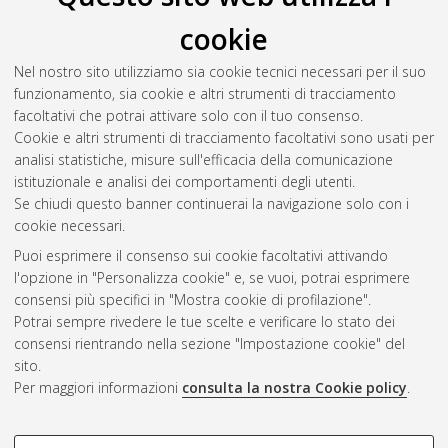
cookie
Nel nostro sito utilizziamo sia cookie tecnici necessari per il suo
funzionamento, sia cookie e altri strumenti di tracciamento
facoltativi che potrai attivare solo con il tuo consenso.
Cookie e altri strumenti di tracciamento facoltativi sono usati per
Gestione del documento:
analisi statistiche, misure sull'efficacia della comunicazione
istituzionale e analisi dei comportamenti degli utenti.
Se chiudi questo banner continuerai la navigazione solo con i
cookie necessari.
Atom
Puoi esprimere il consenso sui cookie facoltativi attivando
Rss 1.0
l'opzione in "Personalizza cookie" e, se vuoi, potrai esprimere
consensi più specifici in "Mostra cookie di profilazione".
Rss 2.0
Potrai sempre rivedere le tue scelte e verificare lo stato dei
consensi rientrando nella sezione "Impostazione cookie" del
sito.
AMS Dottorato
Per maggiori informazioni
consulta la nostra Cookie policy
.
ISSN: 2038-7946
Servizio implementato e gestito da
AlmaDL
Impostazioni Cookie
COOKIE DI PROFILAZIONE -