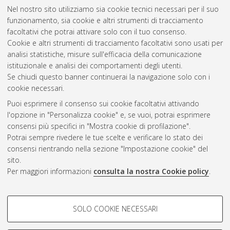
Nel nostro sito utilizziamo sia cookie tecnici necessari per il suo
funzionamento, sia cookie e altri strumenti di tracciamento
Altri metadati
facoltativi che potrai attivare solo con il tuo consenso.
Cookie e altri strumenti di tracciamento facoltativi sono usati per
Gestione del documento:
analisi statistiche, misure sull'efficacia della comunicazione
istituzionale e analisi dei comportamenti degli utenti.
Se chiudi questo banner continuerai la navigazione solo con i
cookie necessari.
Atom
Puoi esprimere il consenso sui cookie facoltativi attivando
Rss 1.0
l'opzione in "Personalizza cookie" e, se vuoi, potrai esprimere
consensi più specifici in "Mostra cookie di profilazione".
Rss 2.0
Potrai sempre rivedere le tue scelte e verificare lo stato dei
consensi rientrando nella sezione "Impostazione cookie" del
sito.
AMS Dottorato
Per maggiori informazioni
consulta la nostra Cookie policy
.
ISSN: 2038-7946
Servizio implementato e gestito da
AlmaDL
Impostazioni Cookie
COOKIE DI PROFILAZIONE -
SOLO COOKIE NECESSARI
Informativa sulla privacy
FACOLTATIVI
Condizioni d’uso del sito