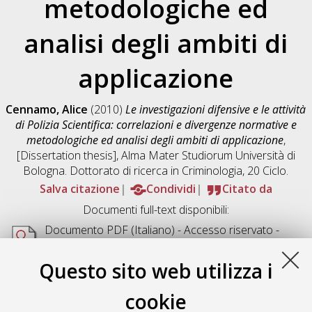
metodologiche ed
analisi degli ambiti di
applicazione
Cennamo, Alice
(2010)
Le investigazioni difensive e le attività
di Polizia Scientifica: correlazioni e divergenze normative e
metodologiche ed analisi degli ambiti di applicazione
,
[Dissertation thesis], Alma Mater Studiorum Università di
Bologna. Dottorato di ricerca in
Criminologia
, 20 Ciclo.
Salva citazione
Condividi
Citato da
Documenti full-text disponibili:
Documento PDF
(Italiano) - Accesso riservato -
Richiede un lettore di PDF come
Xpdf
o
Adobe
Acrobat Reader
Questo sito web utilizza i
Download (1MB)
cookie
Abstract