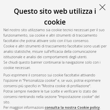
Richiede un lettore di PDF come
Xpdf
o
Adobe
Acrobat Reader
Questo sito web utilizza i
Download (329kB)
cookie
Abstract
Nel nostro sito utilizziamo sia cookie tecnici necessari per il suo
funzionamento, sia cookie e altri strumenti di tracciamento
Altri metadati
facoltativi che potrai attivare solo con il tuo consenso.
Cookie e altri strumenti di tracciamento facoltativi sono usati per
Gestione del documento:
analisi statistiche, misure sull'efficacia della comunicazione
istituzionale e analisi dei comportamenti degli utenti.
Se chiudi questo banner continuerai la navigazione solo con i
cookie necessari.
Atom
Puoi esprimere il consenso sui cookie facoltativi attivando
Rss 1.0
l'opzione in "Personalizza cookie" e, se vuoi, potrai esprimere
consensi più specifici in "Mostra cookie di profilazione".
Rss 2.0
Potrai sempre rivedere le tue scelte e verificare lo stato dei
consensi rientrando nella sezione "Impostazione cookie" del
sito.
AMS Dottorato
Per maggiori informazioni
consulta la nostra Cookie policy
.
ISSN: 2038-7946