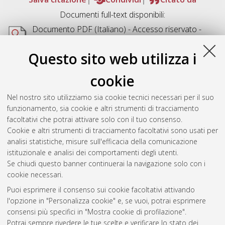
Documenti full-text disponibili:
Documento PDF
(Italiano) - Accesso riservato -
Richiede un lettore di PDF come
Xpdf
o
Adobe
Acrobat Reader
Questo sito web utilizza i
Download (1MB)
cookie
Abstract
Nel nostro sito utilizziamo sia cookie tecnici necessari per il suo
funzionamento, sia cookie e altri strumenti di tracciamento
Altri metadati
facoltativi che potrai attivare solo con il tuo consenso.
Cookie e altri strumenti di tracciamento facoltativi sono usati per
Gestione del documento:
analisi statistiche, misure sull'efficacia della comunicazione
istituzionale e analisi dei comportamenti degli utenti.
Se chiudi questo banner continuerai la navigazione solo con i
cookie necessari.
Atom
Puoi esprimere il consenso sui cookie facoltativi attivando
Rss 1.0
l'opzione in "Personalizza cookie" e, se vuoi, potrai esprimere
consensi più specifici in "Mostra cookie di profilazione".
Rss 2.0
Potrai sempre rivedere le tue scelte e verificare lo stato dei