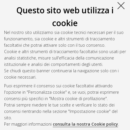
Acrobat Reader
Questo sito web utilizza i
Download (1MB)
cookie
Abstract
Nel nostro sito utilizziamo sia cookie tecnici necessari per il suo
funzionamento, sia cookie e altri strumenti di tracciamento
Altri metadati
facoltativi che potrai attivare solo con il tuo consenso.
Cookie e altri strumenti di tracciamento facoltativi sono usati per
Gestione del documento:
analisi statistiche, misure sull'efficacia della comunicazione
istituzionale e analisi dei comportamenti degli utenti.
Se chiudi questo banner continuerai la navigazione solo con i
cookie necessari.
Atom
Puoi esprimere il consenso sui cookie facoltativi attivando
Rss 1.0
l'opzione in "Personalizza cookie" e, se vuoi, potrai esprimere
consensi più specifici in "Mostra cookie di profilazione".
Rss 2.0
Potrai sempre rivedere le tue scelte e verificare lo stato dei
consensi rientrando nella sezione "Impostazione cookie" del
sito.
AMS Dottorato
Per maggiori informazioni
consulta la nostra Cookie policy
.
ISSN: 2038-7946