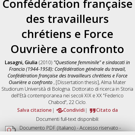
Confédération française
des travailleurs
chrétiens e Force
Ouvrière a confronto
Lasagni, Giulia
(2010)
"Questione femminile" e sindacati in
Francia (1944-1958): Confédération générale du travail,
Confédération française des travailleurs chrétiens e Force
Ouvrière a confronto
, [Dissertation thesis], Alma Mater
Studiorum Università di Bologna. Dottorato di ricerca in
Storia
dell'Età contemporanea nei secoli XIX e XX "Federico
Chabod"
, 22 Ciclo.
Salva citazione
Condividi
Citato da
Documenti full-text disponibili:
Documento PDF
(Italiano) - Accesso riservato -
Richiede un lettore di PDF come
Xpdf
o
Adobe