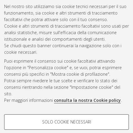
Nel nostro sito utilizziamo sia cookie tecnici necessari per il suo
funzionamento, sia cookie e altri strumenti di tracciamento
facoltativi che potrai attivare solo con il tuo consenso.
Cookie e altri strumenti di tracciamento facoltativi sono usati per
Gestione del documento:
analisi statistiche, misure sull'efficacia della comunicazione
istituzionale e analisi dei comportamenti degli utenti.
Se chiudi questo banner continuerai la navigazione solo con i
cookie necessari.
Atom
Puoi esprimere il consenso sui cookie facoltativi attivando
Rss 1.0
l'opzione in "Personalizza cookie" e, se vuoi, potrai esprimere
consensi più specifici in "Mostra cookie di profilazione".
Rss 2.0
Potrai sempre rivedere le tue scelte e verificare lo stato dei
consensi rientrando nella sezione "Impostazione cookie" del
sito.
AMS Dottorato
Per maggiori informazioni
consulta la nostra Cookie policy
.
ISSN: 2038-7946
Servizio implementato e gestito da
AlmaDL
Impostazioni Cookie
COOKIE DI PROFILAZIONE -
SOLO COOKIE NECESSARI
Informativa sulla privacy
FACOLTATIVI
Condizioni d’uso del sito