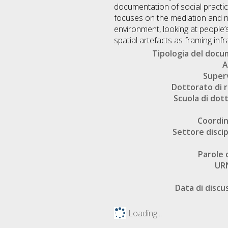
documentation of social practic
focuses on the mediation and ne
environment, looking at people
spatial artefacts as framing infr
Tipologia del doc
A
Super
Dottorato di r
Scuola di dot
Coordi
Settore discip
Parole 
UR
Data di discu
Loading...