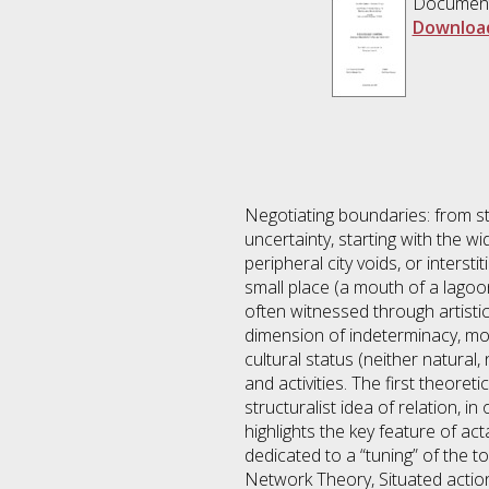
Documen
Downloa
Negotiating boundaries: from st
uncertainty, starting with the w
peripheral city voids, or interst
small place (a mouth of a lagoon
often witnessed through artistic
dimension of indeterminacy, mostl
cultural status (neither natural,
and activities. The first theore
structuralist idea of relation, 
highlights the key feature of ac
dedicated to a “tuning” of the to
Network Theory, Situated action