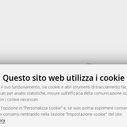
Gestione del documento:
Questo sito web utilizza i cookie
 il suo funzionamento, sia cookie e altri strumenti di tracciamento faco
rato
ati per analisi statistiche, misure sull'efficacia della comunicazione is
-7946
on i cookie necessari.
mplementato e gestito da
AlmaDL
 l'opzione in "Personalizza cookie" e, se vuoi, potrai esprimere consens
ni Cookie
dei consensi rientrando nella sezione "Impostazione cookie" del sito.
 sulla privacy
icy
.
d’uso del sito