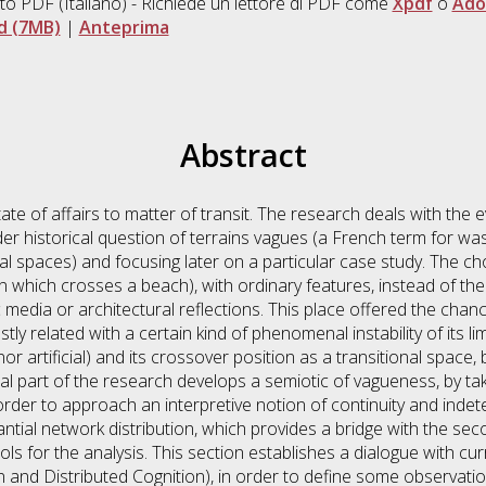
to PDF
(Italiano) - Richiede un lettore di PDF come
Xpdf
o
Ado
d (7MB)
|
Anteprima
Abstract
ate of affairs to matter of transit. The research deals with the
ider historical question of terrains vagues (a French term for w
itial spaces) and focusing later on a particular case study. The ch
 which crosses a beach), with ordinary features, instead of the 
 media or architectural reflections. This place offered the chanc
y related with a certain kind of phenomenal instability of its limi
 nor artificial) and its crossover position as a transitional spac
tical part of the research develops a semiotic of vagueness, by t
in order to approach an interpretive notion of continuity and inde
tantial network distribution, which provides a bridge with the se
ols for the analysis. This section establishes a dialogue with cur
 and Distributed Cognition), in order to define some observati