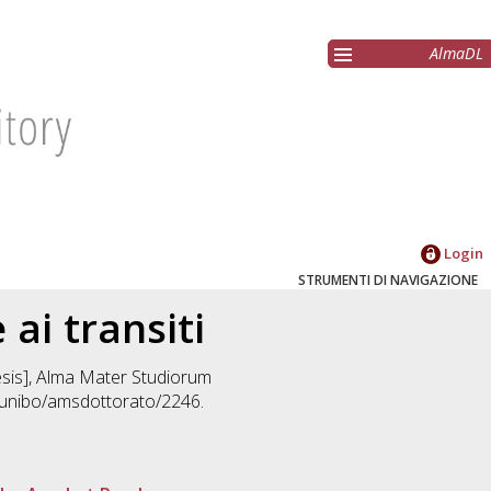
AlmaDL
Login
STRUMENTI DI NAVIGAZIONE
 ai transiti
hesis], Alma Mater Studiorum
2/unibo/amsdottorato/2246.