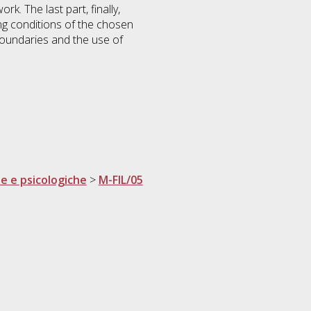
. The last part, finally,
ng conditions of the chosen
boundaries and the use of
he e psicologiche
>
M-FIL/05