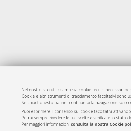
Nel nostro sito utilizziamo sia cookie tecnici necessari per
AMS Dotto
Atom
Cookie e altri strumenti di tracciamento facoltativi sono us
ISSN: 2038
Se chiudi questo banner continuerai la navigazione solo c
Rss 1.0
Servizio i
Puoi esprimere il consenso sui cookie facoltativi attivando
Rss 2.0
Impostazio
Potrai sempre rivedere le tue scelte e verificare lo stato 
Informativa
Per maggiori informazioni
consulta la nostra Cookie pol
Condizioni 