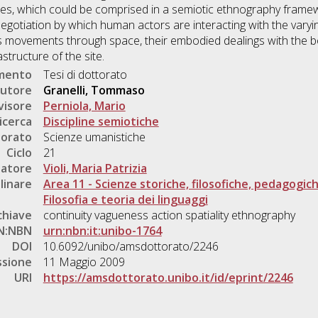
es, which could be comprised in a semiotic ethnography framework
gotiation by which human actors are interacting with the varyi
’s movements through space, their embodied dealings with the 
astructure of the site.
umento
Tesi di dottorato
utore
Granelli, Tommaso
visore
Perniola, Mario
icerca
Discipline semiotiche
torato
Scienze umanistiche
Ciclo
21
natore
Violi, Maria Patrizia
linare
Area 11 - Scienze storiche, filosofiche, pedagogic
Filosofia e teoria dei linguaggi
chiave
continuity vagueness action spatiality ethnography
N:NBN
urn:nbn:it:unibo-1764
DOI
10.6092/unibo/amsdottorato/2246
ssione
11 Maggio 2009
URI
https://amsdottorato.unibo.it/id/eprint/2246