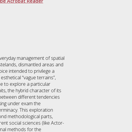
be Acrobat Reader
 everyday management of spatial
astelands, dismantled areas and
oice intended to privilege a
esthetical “vague terrains”,
e to explore a particular
ts, the hybrid character of its
e, between different tendencies
aking under exam the
terminacy. This exploration
cond methodological parts,
rent social sciences (like Actor-
onal methods for the