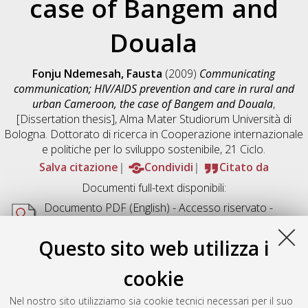
case of Bangem and
Douala
Fonju Ndemesah, Fausta
(2009)
Communicating
communication; HIV/AIDS prevention and care in rural and
urban Cameroon, the case of Bangem and Douala
,
[Dissertation thesis], Alma Mater Studiorum Università di
Bologna. Dottorato di ricerca in
Cooperazione internazionale
e politiche per lo sviluppo sostenibile
, 21 Ciclo.
Salva citazione
Condividi
Citato da
Documenti full-text disponibili:
Documento PDF
(English) - Accesso riservato -
Richiede un lettore di PDF come
Xpdf
o
Adobe
Acrobat Reader
Questo sito web utilizza i
Download (3MB)
cookie
Abstract
Nel nostro sito utilizziamo sia cookie tecnici necessari per il suo