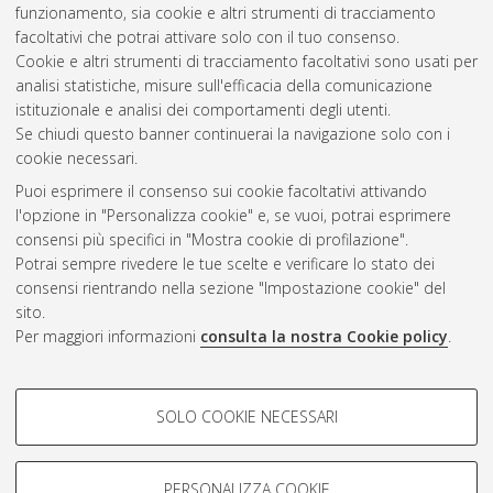
funzionamento, sia cookie e altri strumenti di tracciamento
Altri metadati
facoltativi che potrai attivare solo con il tuo consenso.
Cookie e altri strumenti di tracciamento facoltativi sono usati per
Gestione del documento:
analisi statistiche, misure sull'efficacia della comunicazione
istituzionale e analisi dei comportamenti degli utenti.
Se chiudi questo banner continuerai la navigazione solo con i
cookie necessari.
Atom
Puoi esprimere il consenso sui cookie facoltativi attivando
Rss 1.0
l'opzione in "Personalizza cookie" e, se vuoi, potrai esprimere
consensi più specifici in "Mostra cookie di profilazione".
Rss 2.0
Potrai sempre rivedere le tue scelte e verificare lo stato dei
consensi rientrando nella sezione "Impostazione cookie" del
sito.
AMS Dottorato
Per maggiori informazioni
consulta la nostra Cookie policy
.
ISSN: 2038-7946
Servizio implementato e gestito da
AlmaDL
Impostazioni Cookie
COOKIE DI PROFILAZIONE -
SOLO COOKIE NECESSARI
Informativa sulla privacy
FACOLTATIVI
Condizioni d’uso del sito
Si tratta di cookie utilizzati per analizzare le caratteristiche della
navigazione degli utenti, creare profili in base al loro comportamento
PERSONALIZZA COOKIE