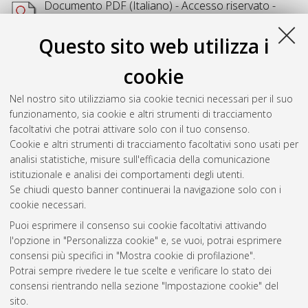
Documento PDF
(Italiano) - Accesso riservato -
Richiede un lettore di PDF come
Xpdf
o
Adobe
Acrobat Reader
Questo sito web utilizza i
Download (7MB)
cookie
Abstract
Nel nostro sito utilizziamo sia cookie tecnici necessari per il suo
funzionamento, sia cookie e altri strumenti di tracciamento
Altri metadati
facoltativi che potrai attivare solo con il tuo consenso.
Cookie e altri strumenti di tracciamento facoltativi sono usati per
Gestione del documento:
analisi statistiche, misure sull'efficacia della comunicazione
istituzionale e analisi dei comportamenti degli utenti.
Se chiudi questo banner continuerai la navigazione solo con i
cookie necessari.
Atom
Puoi esprimere il consenso sui cookie facoltativi attivando
Rss 1.0
l'opzione in "Personalizza cookie" e, se vuoi, potrai esprimere
consensi più specifici in "Mostra cookie di profilazione".
Rss 2.0
Potrai sempre rivedere le tue scelte e verificare lo stato dei
consensi rientrando nella sezione "Impostazione cookie" del
sito.
AMS Dottorato