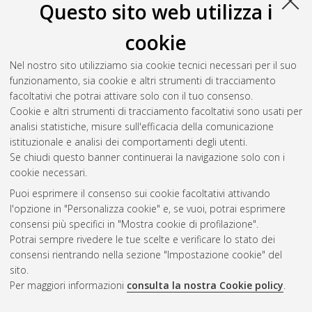
Questo sito web utilizza i
cookie
Nel nostro sito utilizziamo sia cookie tecnici necessari per il suo
funzionamento, sia cookie e altri strumenti di tracciamento
facoltativi che potrai attivare solo con il tuo consenso.
Cookie e altri strumenti di tracciamento facoltativi sono usati per
Gestione del documento:
analisi statistiche, misure sull'efficacia della comunicazione
istituzionale e analisi dei comportamenti degli utenti.
Se chiudi questo banner continuerai la navigazione solo con i
cookie necessari.
Atom
Puoi esprimere il consenso sui cookie facoltativi attivando
Rss 1.0
l'opzione in "Personalizza cookie" e, se vuoi, potrai esprimere
consensi più specifici in "Mostra cookie di profilazione".
Rss 2.0
Potrai sempre rivedere le tue scelte e verificare lo stato dei
consensi rientrando nella sezione "Impostazione cookie" del
sito.
AMS Dottorato
Per maggiori informazioni
consulta la nostra Cookie policy
.
ISSN: 2038-7946
Servizio implementato e gestito da
AlmaDL