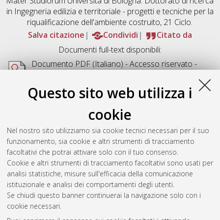
Mater Studiorum Università di Bologna. Dottorato di ricerca
in
Ingegneria edilizia e territoriale - progetti e tecniche per la
riqualificazione dell'ambiente costruito
, 21 Ciclo.
Salva citazione
Condividi
Citato da
Documenti full-text disponibili:
Documento PDF
(Italiano) - Accesso riservato -
Richiede un lettore di PDF come
Xpdf
o
Adobe
Acrobat Reader
Questo sito web utilizza i
Download (19MB)
cookie
Abstract
Nel nostro sito utilizziamo sia cookie tecnici necessari per il suo
funzionamento, sia cookie e altri strumenti di tracciamento
Altri metadati
facoltativi che potrai attivare solo con il tuo consenso.
Cookie e altri strumenti di tracciamento facoltativi sono usati per
Gestione del documento:
analisi statistiche, misure sull'efficacia della comunicazione
istituzionale e analisi dei comportamenti degli utenti.
Se chiudi questo banner continuerai la navigazione solo con i
cookie necessari.
Atom