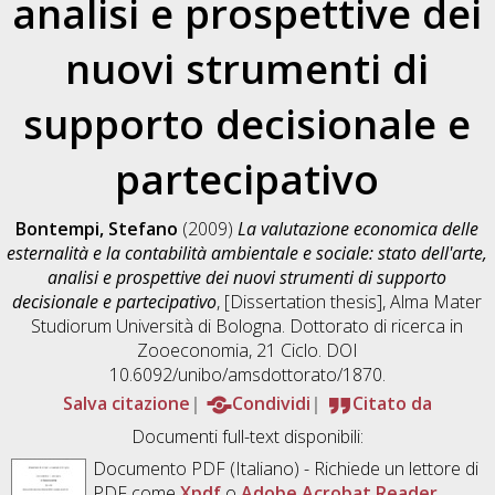
analisi e prospettive dei
nuovi strumenti di
supporto decisionale e
partecipativo
Bontempi, Stefano
(2009)
La valutazione economica delle
esternalità e la contabilità ambientale e sociale: stato dell'arte,
analisi e prospettive dei nuovi strumenti di supporto
decisionale e partecipativo
, [Dissertation thesis], Alma Mater
Studiorum Università di Bologna. Dottorato di ricerca in
Zooeconomia
, 21 Ciclo. DOI
10.6092/unibo/amsdottorato/1870.
Salva citazione
Condividi
Citato da
Documenti full-text disponibili:
Documento PDF
(Italiano) - Richiede un lettore di
PDF come
Xpdf
o
Adobe Acrobat Reader