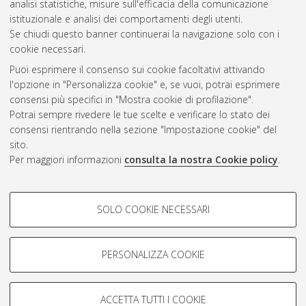
analisi statistiche, misure sull'efficacia della comunicazione
istituzionale e analisi dei comportamenti degli utenti.
Se chiudi questo banner continuerai la navigazione solo con i
cookie necessari.
Atom
Puoi esprimere il consenso sui cookie facoltativi attivando
Rss 1.0
l'opzione in "Personalizza cookie" e, se vuoi, potrai esprimere
consensi più specifici in "Mostra cookie di profilazione".
Rss 2.0
Potrai sempre rivedere le tue scelte e verificare lo stato dei
consensi rientrando nella sezione "Impostazione cookie" del
sito.
AMS Dottorato
Per maggiori informazioni
consulta la nostra Cookie policy
.
ISSN: 2038-7946
Servizio implementato e gestito da
AlmaDL
Impostazioni Cookie
COOKIE DI PROFILAZIONE -
SOLO COOKIE NECESSARI
Informativa sulla privacy
FACOLTATIVI
Condizioni d’uso del sito
Si tratta di cookie utilizzati per analizzare le caratteristiche della
navigazione degli utenti, creare profili in base al loro comportamento
PERSONALIZZA COOKIE
sul sito, per analisi di marketing.
Mostra cookie di profilazione
ACCETTA TUTTI I COOKIE