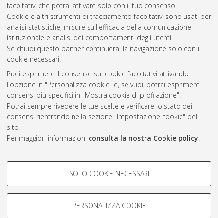
facoltativi che potrai attivare solo con il tuo consenso.
Cookie e altri strumenti di tracciamento facoltativi sono usati per
Gestione del documento:
analisi statistiche, misure sull'efficacia della comunicazione
istituzionale e analisi dei comportamenti degli utenti.
Se chiudi questo banner continuerai la navigazione solo con i
cookie necessari.
Atom
Puoi esprimere il consenso sui cookie facoltativi attivando
Rss 1.0
l'opzione in "Personalizza cookie" e, se vuoi, potrai esprimere
consensi più specifici in "Mostra cookie di profilazione".
Rss 2.0
Potrai sempre rivedere le tue scelte e verificare lo stato dei
consensi rientrando nella sezione "Impostazione cookie" del
sito.
AMS Dottorato
Per maggiori informazioni
consulta la nostra Cookie policy
.
ISSN: 2038-7946
Servizio implementato e gestito da
AlmaDL
Impostazioni Cookie
COOKIE DI PROFILAZIONE -
SOLO COOKIE NECESSARI
Informativa sulla privacy
FACOLTATIVI
Condizioni d’uso del sito
Si tratta di cookie utilizzati per analizzare le caratteristiche della
navigazione degli utenti, creare profili in base al loro comportamento
PERSONALIZZA COOKIE
sul sito, per analisi di marketing.