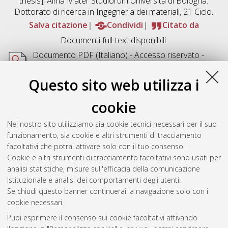
thesis], Alma Mater Studiorum Università di Bologna.
Dottorato di ricerca in
Ingegneria dei materiali
, 21 Ciclo.
Salva citazione
Condividi
Citato da
Documenti full-text disponibili:
Documento PDF
(Italiano) - Accesso riservato -
Richiede un lettore di PDF come
Xpdf
o
Adobe
Acrobat Reader
Questo sito web utilizza i
Download (12MB)
cookie
Abstract
Nel nostro sito utilizziamo sia cookie tecnici necessari per il suo
funzionamento, sia cookie e altri strumenti di tracciamento
Altri metadati
facoltativi che potrai attivare solo con il tuo consenso.
Cookie e altri strumenti di tracciamento facoltativi sono usati per
Gestione del documento:
analisi statistiche, misure sull'efficacia della comunicazione
istituzionale e analisi dei comportamenti degli utenti.
Se chiudi questo banner continuerai la navigazione solo con i
cookie necessari.
Atom
Puoi esprimere il consenso sui cookie facoltativi attivando
Rss 1.0