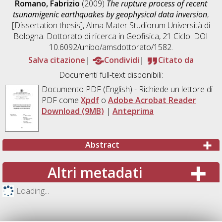
Romano, Fabrizio
(2009)
The rupture process of recent
tsunamigenic earthquakes by geophysical data inversion
,
[Dissertation thesis], Alma Mater Studiorum Università di
Bologna. Dottorato di ricerca in
Geofisica
, 21 Ciclo. DOI
10.6092/unibo/amsdottorato/1582.
Salva citazione
Condividi
Citato da
Documenti full-text disponibili:
Documento PDF
(English) - Richiede un lettore di
PDF come
Xpdf
o
Adobe Acrobat Reader
Download (9MB)
|
Anteprima
Abstract
Altri metadati
Loading...