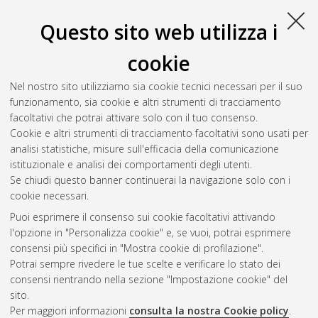
Questo sito web utilizza i
cookie
Nel nostro sito utilizziamo sia cookie tecnici necessari per il suo
funzionamento, sia cookie e altri strumenti di tracciamento
facoltativi che potrai attivare solo con il tuo consenso.
Cookie e altri strumenti di tracciamento facoltativi sono usati per
Gestione del documento:
analisi statistiche, misure sull'efficacia della comunicazione
istituzionale e analisi dei comportamenti degli utenti.
Se chiudi questo banner continuerai la navigazione solo con i
cookie necessari.
Atom
Puoi esprimere il consenso sui cookie facoltativi attivando
Rss 1.0
l'opzione in "Personalizza cookie" e, se vuoi, potrai esprimere
consensi più specifici in "Mostra cookie di profilazione".
Rss 2.0
Potrai sempre rivedere le tue scelte e verificare lo stato dei
consensi rientrando nella sezione "Impostazione cookie" del
sito.
AMS Dottorato
Per maggiori informazioni
consulta la nostra Cookie policy
.
ISSN: 2038-7946