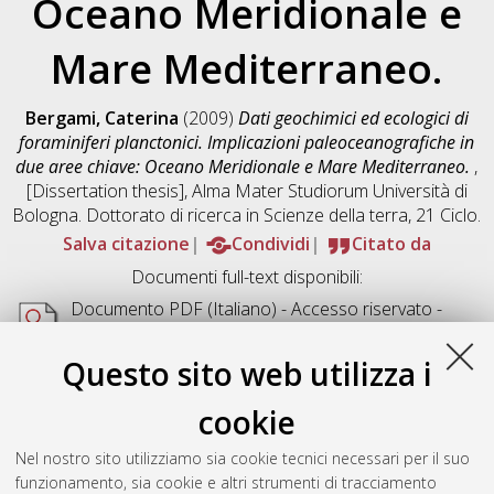
Oceano Meridionale e
Mare Mediterraneo.
Bergami, Caterina
(2009)
Dati geochimici ed ecologici di
foraminiferi planctonici. Implicazioni paleoceanografiche in
due aree chiave: Oceano Meridionale e Mare Mediterraneo.
,
[Dissertation thesis], Alma Mater Studiorum Università di
Bologna. Dottorato di ricerca in
Scienze della terra
, 21 Ciclo.
Salva citazione
Condividi
Citato da
Documenti full-text disponibili:
Documento PDF
(Italiano) - Accesso riservato -
Richiede un lettore di PDF come
Xpdf
o
Adobe
Acrobat Reader
Questo sito web utilizza i
Download (5MB)
cookie
Abstract
Nel nostro sito utilizziamo sia cookie tecnici necessari per il suo
funzionamento, sia cookie e altri strumenti di tracciamento
Altri metadati