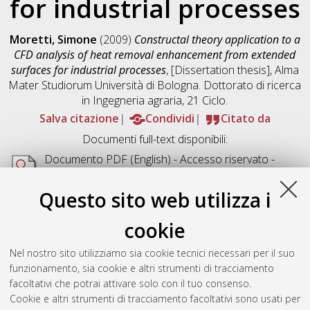
for industrial processes
Moretti, Simone
(2009)
Constructal theory application to a
CFD analysis of heat removal enhancement from extended
surfaces for industrial processes
, [Dissertation thesis], Alma
Mater Studiorum Università di Bologna. Dottorato di ricerca
in
Ingegneria agraria
, 21 Ciclo.
Salva citazione
Condividi
Citato da
Documenti full-text disponibili:
Documento PDF
(English) - Accesso riservato -
Richiede un lettore di PDF come
Xpdf
o
Adobe
Acrobat Reader
Questo sito web utilizza i
Download (3MB)
cookie
Abstract
Nel nostro sito utilizziamo sia cookie tecnici necessari per il suo
funzionamento, sia cookie e altri strumenti di tracciamento
Altri metadati
facoltativi che potrai attivare solo con il tuo consenso.
Cookie e altri strumenti di tracciamento facoltativi sono usati per
Gestione del documento: