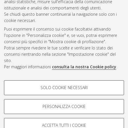
analisi statistiche, misure sull'efficacia della comunicazione
istituzionale e analisi dei comportamenti degli utenti.
Se chiudi questo banner continuerai la navigazione solo con i
cookie necessari.
Atom
Puoi esprimere il consenso sui cookie facoltativi attivando
Rss 1.0
l'opzione in "Personalizza cookie" e, se vuoi, potrai esprimere
consensi più specifici in "Mostra cookie di profilazione".
Rss 2.0
Potrai sempre rivedere le tue scelte e verificare lo stato dei
consensi rientrando nella sezione "Impostazione cookie" del
sito.
AMS Dottorato
Per maggiori informazioni
consulta la nostra Cookie policy
.
ISSN: 2038-7946
Servizio implementato e gestito da
AlmaDL
Impostazioni Cookie
COOKIE DI PROFILAZIONE -
SOLO COOKIE NECESSARI
Informativa sulla privacy
FACOLTATIVI
Condizioni d’uso del sito
Si tratta di cookie utilizzati per analizzare le caratteristiche della
navigazione degli utenti, creare profili in base al loro comportamento
PERSONALIZZA COOKIE
sul sito, per analisi di marketing.
Mostra cookie di profilazione
ACCETTA TUTTI I COOKIE