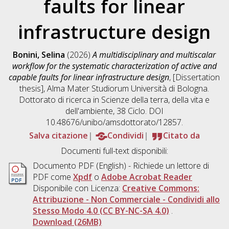
faults for linear
infrastructure design
Bonini, Selina
(2026)
A multidisciplinary and multiscalar
workflow for the systematic characterization of active and
capable faults for linear infrastructure design
, [Dissertation
thesis], Alma Mater Studiorum Università di Bologna.
Dottorato di ricerca in
Scienze della terra, della vita e
dell'ambiente
, 38 Ciclo. DOI
10.48676/unibo/amsdottorato/12857.
Salva citazione
Condividi
Citato da
Documenti full-text disponibili:
Documento PDF
(English) - Richiede un lettore di
PDF come
Xpdf
o
Adobe Acrobat Reader
Disponibile con Licenza:
Creative Commons:
Attribuzione - Non Commerciale - Condividi allo
Stesso Modo 4.0 (CC BY-NC-SA 4.0)
.
Download (26MB)