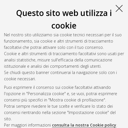
Questo sito web utilizza i
cookie
Nel nostro sito utilizziamo sia cookie tecnici necessari per il suo
funzionamento, sia cookie e altri strumenti di tracciamento
facoltativi che potrai attivare solo con il tuo consenso.
Cookie e altri strumenti di tracciamento facoltativi sono usati per
Gestione del documento:
analisi statistiche, misure sull'efficacia della comunicazione
istituzionale e analisi dei comportamenti degli utenti.
Se chiudi questo banner continuerai la navigazione solo con i
cookie necessari.
Atom
Puoi esprimere il consenso sui cookie facoltativi attivando
Rss 1.0
l'opzione in "Personalizza cookie" e, se vuoi, potrai esprimere
consensi più specifici in "Mostra cookie di profilazione".
Rss 2.0
Potrai sempre rivedere le tue scelte e verificare lo stato dei
consensi rientrando nella sezione "Impostazione cookie" del
sito.
AMS Dottorato
Per maggiori informazioni
consulta la nostra Cookie policy
.
ISSN: 2038-7946