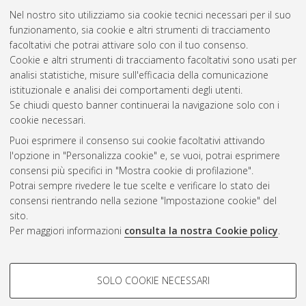
Nel nostro sito utilizziamo sia cookie tecnici necessari per il suo
funzionamento, sia cookie e altri strumenti di tracciamento
facoltativi che potrai attivare solo con il tuo consenso.
Cookie e altri strumenti di tracciamento facoltativi sono usati per
Gestione del documento:
analisi statistiche, misure sull'efficacia della comunicazione
istituzionale e analisi dei comportamenti degli utenti.
Se chiudi questo banner continuerai la navigazione solo con i
cookie necessari.
Atom
Puoi esprimere il consenso sui cookie facoltativi attivando
Rss 1.0
l'opzione in "Personalizza cookie" e, se vuoi, potrai esprimere
consensi più specifici in "Mostra cookie di profilazione".
Rss 2.0
Potrai sempre rivedere le tue scelte e verificare lo stato dei
consensi rientrando nella sezione "Impostazione cookie" del
sito.
AMS Dottorato
Per maggiori informazioni
consulta la nostra Cookie policy
.
ISSN: 2038-7946
Servizio implementato e gestito da
AlmaDL
Impostazioni Cookie
COOKIE DI PROFILAZIONE -
SOLO COOKIE NECESSARI
Informativa sulla privacy
FACOLTATIVI
Condizioni d’uso del sito