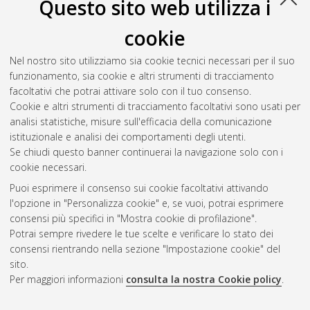
Questo sito web utilizza i
cookie
Nel nostro sito utilizziamo sia cookie tecnici necessari per il suo
funzionamento, sia cookie e altri strumenti di tracciamento
facoltativi che potrai attivare solo con il tuo consenso.
Cookie e altri strumenti di tracciamento facoltativi sono usati per
Gestione del documento:
analisi statistiche, misure sull'efficacia della comunicazione
istituzionale e analisi dei comportamenti degli utenti.
Se chiudi questo banner continuerai la navigazione solo con i
cookie necessari.
Atom
Puoi esprimere il consenso sui cookie facoltativi attivando
Rss 1.0
l'opzione in "Personalizza cookie" e, se vuoi, potrai esprimere
consensi più specifici in "Mostra cookie di profilazione".
Rss 2.0
Potrai sempre rivedere le tue scelte e verificare lo stato dei
consensi rientrando nella sezione "Impostazione cookie" del
sito.
AMS Dottorato
Per maggiori informazioni
consulta la nostra Cookie policy
.
ISSN: 2038-7946
Servizio implementato e gestito da
AlmaDL