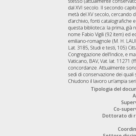
stesso (attualmente conservato p
dal XVI secolo. Il secondo capito
metà del XV secolo, cercando di 
d’archivio, fonti catalografiche 
questa biblioteca: la prima, già n
nome Fabio Vigili (92 item) ed ed
emiliano-romagnole (M. H. LAURE
Lat. 3185, Studi e testi, 105) Ci
Congregazione dell’Indice, e mai
Vaticano, BAV, Vat. lat. 11271 (ff
concordanze. Attualmente sono st
sedi di conservazione dei quali 
Chiudono il lavoro un’ampia serie 
Tipologia del doc
A
Super
Co-super
Dottorato di r
Coordi
Settore discip