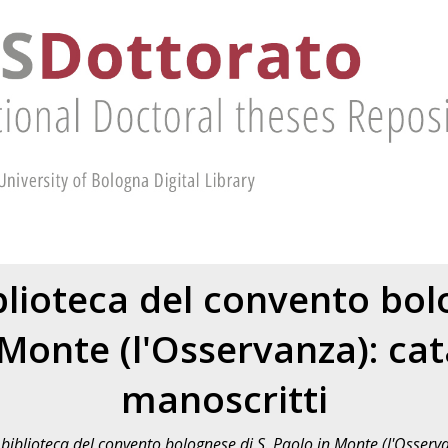
blioteca del convento bol
 Monte (l'Osservanza): cat
manoscritti
 biblioteca del convento bolognese di S. Paolo in Monte (l'Osserv