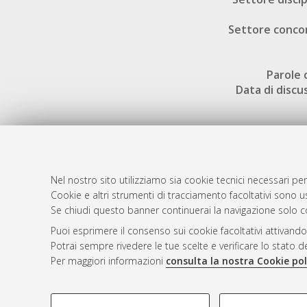
Settore conco
Parole 
Data di discu
Nel nostro sito utilizziamo sia cookie tecnici necessari per
AMS Dotto
Atom
Cookie e altri strumenti di tracciamento facoltativi sono us
ISSN: 2038
Se chiudi questo banner continuerai la navigazione solo c
Rss 1.0
Servizio i
Puoi esprimere il consenso sui cookie facoltativi attivando
Rss 2.0
Impostazio
Potrai sempre rivedere le tue scelte e verificare lo stato 
Informativa
Per maggiori informazioni
consulta la nostra Cookie pol
Condizioni 
COOKIE DI PROFILAZIONE - FACOLTATIVI