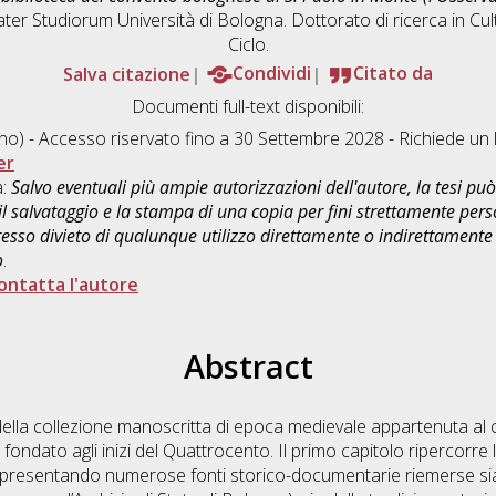
ater Studiorum Università di Bologna. Dottorato di ricerca in
Cul
Ciclo.
Salva citazione
Condividi
Citato da
Documenti full-text disponibili:
ano) - Accesso riservato fino a 30 Settembre 2028 - Richiede u
er
a:
Salvo eventuali più ampie autorizzazioni dell'autore, la tesi p
il salvataggio e la stampa di una copia per fini strettamente person
sso divieto di qualunque utilizzo direttamente o indirettamente 
o
.
ontatta l'autore
Abstract
o della collezione manoscritta di epoca medievale appartenuta a
ondato agli inizi del Quattrocento. Il primo capitolo ripercorre la
presentando numerose fonti storico-documentarie riemerse sia 