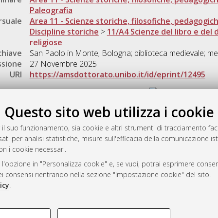
Paleografia
rsuale
Area 11 - Scienze storiche, filosofiche, pedagogic
Discipline storiche
>
11/A4 Scienze del libro e del
religiose
chiave
San Paolo in Monte; Bologna; biblioteca medievale; me
ssione
27 Novembre 2025
URI
https://amsdottorato.unibo.it/id/eprint/12495
Gestione del documento:
Questo sito web utilizza i cookie
 il suo funzionamento, sia cookie e altri strumenti di tracciamento faco
rato
ati per analisi statistiche, misure sull'efficacia della comunicazione is
-7946
on i cookie necessari.
mplementato e gestito da
AlmaDL
 l'opzione in "Personalizza cookie" e, se vuoi, potrai esprimere consens
ni Cookie
dei consensi rientrando nella sezione "Impostazione cookie" del sito.
 sulla privacy
icy
.
d’uso del sito
COOKIE TECNICI - NECES