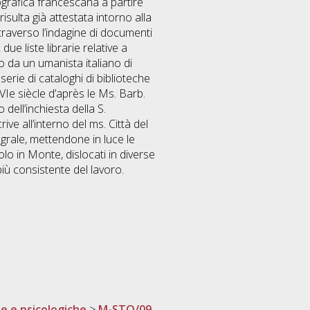
ografica francescana a partire
isulta già attestata intorno alla
traverso l’indagine di documenti
ue liste librarie relative a
olo da un umanista italiano di
erie di cataloghi di biblioteche
Ie siècle d’après le Ms. Barb.
dell’inchiesta della S.
ve all’interno del ms. Città del
tegrale, mettendone in luce le
lo in Monte, dislocati in diverse
più consistente del lavoro.
he e psicologiche
>
M-STO/09