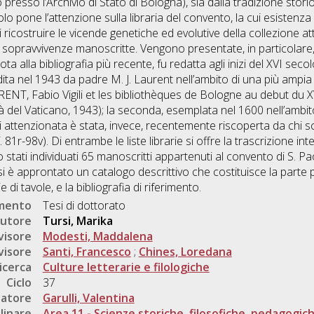
resso l’Archivio di Stato di Bologna), sia dalla tradizione stori
lo pone l’attenzione sulla libraria del convento, la cui esistenza r
ricostruire le vicende genetiche ed evolutive della collezione at
e sopravvivenze manoscritte. Vengono presentate, in particolare, d
ota alla bibliografia più recente, fu redatta agli inizi del XVI sec
ita nel 1943 da padre M. J. Laurent nell’ambito di una più ampia s
NT, Fabio Vigili et les bibliothèques de Bologne au debut du XV
ttà del Vaticano, 1943); la seconda, esemplata nel 1600 nell’ambito 
 attenzionata è stata, invece, recentemente riscoperta da chi scri
. 81r-98v). Di entrambe le liste librarie si offre la trascrizione in
ati individuati 65 manoscritti appartenuti al convento di S. Pao
si è approntato un catalogo descrittivo che costituisce la parte 
di tavole, e la bibliografia di riferimento.
umento
Tesi di dottorato
utore
Tursi, Marika
visore
Modesti, Maddalena
visore
Santi, Francesco
;
Chines, Loredana
icerca
Culture letterarie e filologiche
Ciclo
37
natore
Garulli, Valentina
linare
Area 11 - Scienze storiche, filosofiche, pedagogic