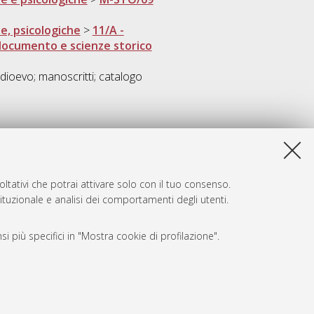
he, psicologiche
>
11/A -
 documento e scienze storico
dioevo; manoscritti; catalogo
ltativi che potrai attivare solo con il tuo consenso.
tituzionale e analisi dei comportamenti degli utenti.
i più specifici in "Mostra cookie di profilazione".
SARI