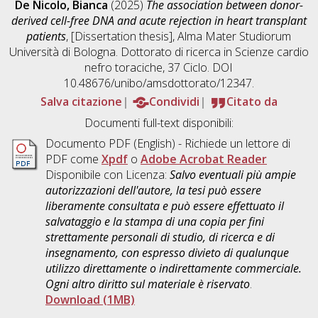
De Nicolo, Bianca
(2025)
The association between donor-
derived cell-free DNA and acute rejection in heart transplant
patients
, [Dissertation thesis], Alma Mater Studiorum
Università di Bologna. Dottorato di ricerca in
Scienze cardio
nefro toraciche
, 37 Ciclo. DOI
10.48676/unibo/amsdottorato/12347.
Salva citazione
Condividi
Citato da
Documenti full-text disponibili:
Documento PDF
(English) - Richiede un lettore di
PDF come
Xpdf
o
Adobe Acrobat Reader
Disponibile con Licenza:
Salvo eventuali più ampie
autorizzazioni dell'autore, la tesi può essere
liberamente consultata e può essere effettuato il
salvataggio e la stampa di una copia per fini
strettamente personali di studio, di ricerca e di
insegnamento, con espresso divieto di qualunque
utilizzo direttamente o indirettamente commerciale.
Ogni altro diritto sul materiale è riservato
.
Download (1MB)