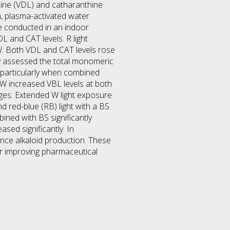
line (VDL) and catharanthine
ra, plasma-activated water
e conducted in an indoor
L and CAT levels. R light
. Both VDL and CAT levels rose
y assessed the total monomeric
 particularly when combined
PAW increased VBL levels at both
tages. Extended W light exposure
d red-blue (RB) light with a BS.
ined with BS significantly
sed significantly. In
luence alkaloid production. These
or improving pharmaceutical