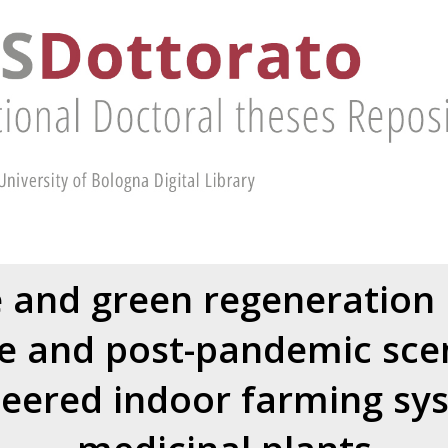
e and green regeneration 
e and post-pandemic scen
eered indoor farming sy