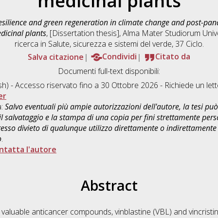
medicinal plants
esilience and green regeneration in climate change and post-pan
dicinal plants
, [Dissertation thesis], Alma Mater Studiorum Univ
ricerca in
Salute, sicurezza e sistemi del verde
, 37 Ciclo.
Salva citazione
Condividi
Citato da
Documenti full-text disponibili:
sh) - Accesso riservato fino a 30 Ottobre 2026 - Richiede un l
er
a:
Salvo eventuali più ampie autorizzazioni dell'autore, la tesi p
il salvataggio e la stampa di una copia per fini strettamente person
sso divieto di qualunque utilizzo direttamente o indirettamente 
o
.
ntatta l'autore
Abstract
luable anticancer compounds, vinblastine (VBL) and vincristine 