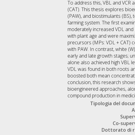
To address this, VBL and VCR a
(CAT). This thesis explores bioe
(PAW), and biostimulants (BS),
farming system. The first exami
moderately increased VDL and C
with plant age and were maxim
precursors (MPs: VDL + CAT) con
with PAW. In contrast, white (W)
early and late growth stages; un
alone also achieved high VBL lev
VDL was found in both roots and
boosted both mean concentrations
conclusion, this research shows t
bioengineered approaches, along
compound production in medicin
Tipologia del doc
A
Super
Co-super
Dottorato di r