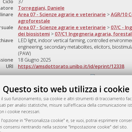
Ciclo
37
natore
Torreggiani, Daniele
linare
Area 07 - Scienze agrarie e veterinarie
>
AGR/10 Co
agroforestale
rsuale
Area 07 - Scienze agrarie e veterinarie
>
07/C - In
dei biosistemi
>
07/C1 Ingegneria agraria, forestal
chiave
LED light, indoor vertical farming, controlled environme
engineering, secondary metabolites, elicitors, biostimu
(PAW)
ssione
18 Giugno 2025
URI
https://amsdottorato.unibo.it/id/eprint/12338
Gestione del documento:
Questo sito web utilizza i cookie
 il suo funzionamento, sia cookie e altri strumenti di tracciamento faco
rato
ati per analisi statistiche, misure sull'efficacia della comunicazione is
-7946
on i cookie necessari.
mplementato e gestito da
AlmaDL
 l'opzione in "Personalizza cookie" e, se vuoi, potrai esprimere consens
ni Cookie
dei consensi rientrando nella sezione "Impostazione cookie" del sito.
 sulla privacy