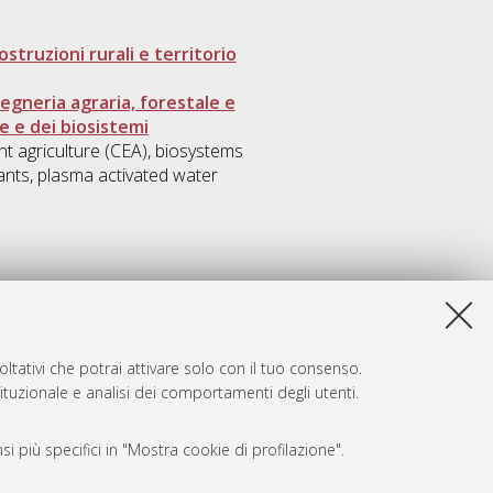
struzioni rurali e territorio
gegneria agraria, forestale e
e e dei biosistemi
nt agriculture (CEA), biosystems
lants, plasma activated water
ltativi che potrai attivare solo con il tuo consenso.
tituzionale e analisi dei comportamenti degli utenti.
i più specifici in "Mostra cookie di profilazione".