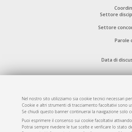
Coordi
Settore discip
Settore conco
Parole 
Data di discu
Nel nostro sito utilizziamo sia cookie tecnici necessari per
AMS Dotto
Atom
Cookie e altri strumenti di tracciamento facoltativi sono us
ISSN: 2038
Se chiudi questo banner continuerai la navigazione solo c
Rss 1.0
Servizio i
Puoi esprimere il consenso sui cookie facoltativi attivando
Rss 2.0
Impostazio
Potrai sempre rivedere le tue scelte e verificare lo stato 
Informativa