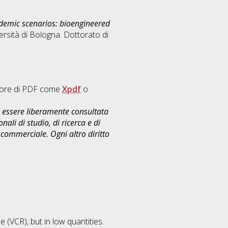
demic scenarios: bioengineered
ersità di Bologna. Dottorato di
ettore di PDF come
Xpdf
o
uò essere liberamente consultata
ali di studio, di ricerca e di
commerciale. Ogni altro diritto
(VCR), but in low quantities.