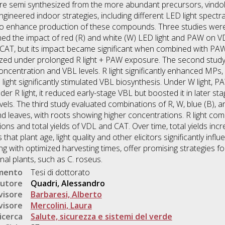
re semi synthesized from the more abundant precursors, vindo
ngineered indoor strategies, including different LED light spect
 to enhance production of these compounds. Three studies wer
ned the impact of red (R) and white (W) LED light and PAW on VD
AT, but its impact became significant when combined with PAW
ized under prolonged R light + PAW exposure. The second stud
centration and VBL levels. R light significantly enhanced MPs,
 light significantly stimulated VBL biosynthesis. Under W light, 
der R light, it reduced early-stage VBL but boosted it in later s
els. The third study evaluated combinations of R, W, blue (B), an
 leaves, with roots showing higher concentrations. R light comb
 and total yields of VDL and CAT. Over time, total yields increa
hat plant age, light quality and other elicitors significantly inf
 with optimized harvesting times, offer promising strategies f
al plants, such as C. roseus.
umento
Tesi di dottorato
utore
Quadri, Alessandro
visore
Barbaresi, Alberto
visore
Mercolini, Laura
icerca
Salute, sicurezza e sistemi del verde