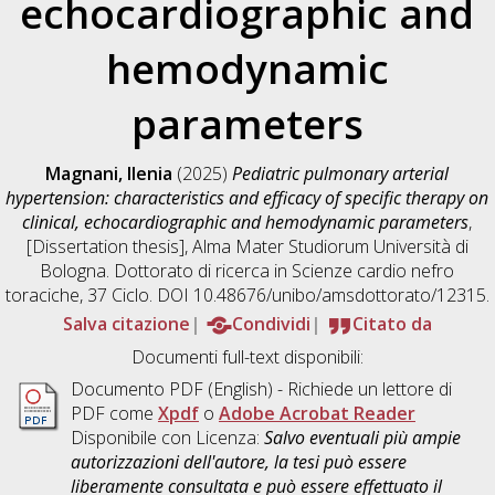
echocardiographic and
hemodynamic
parameters
Magnani, Ilenia
(2025)
Pediatric pulmonary arterial
hypertension: characteristics and efficacy of specific therapy on
clinical, echocardiographic and hemodynamic parameters
,
[Dissertation thesis], Alma Mater Studiorum Università di
Bologna. Dottorato di ricerca in
Scienze cardio nefro
toraciche
, 37 Ciclo. DOI 10.48676/unibo/amsdottorato/12315.
Salva citazione
Condividi
Citato da
Documenti full-text disponibili:
Documento PDF
(English) - Richiede un lettore di
PDF come
Xpdf
o
Adobe Acrobat Reader
Disponibile con Licenza:
Salvo eventuali più ampie
autorizzazioni dell'autore, la tesi può essere
liberamente consultata e può essere effettuato il