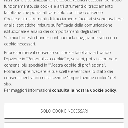
funzionamento, sia cookie e altri strumenti di tracciamento
facoltativi che potrai attivare solo con il tuo consenso.
Cookie e altri strumenti di tracciamento facoltativi sono usati per
Gestione del documento:
analisi statistiche, misure sull'efficacia della comunicazione
istituzionale e analisi dei comportamenti degli utenti.
Se chiudi questo banner continuerai la navigazione solo con i
cookie necessari.
Atom
Puoi esprimere il consenso sui cookie facoltativi attivando
Rss 1.0
l'opzione in "Personalizza cookie" e, se vuoi, potrai esprimere
consensi più specifici in "Mostra cookie di profilazione".
Rss 2.0
Potrai sempre rivedere le tue scelte e verificare lo stato dei
consensi rientrando nella sezione "Impostazione cookie" del
sito.
AMS Dottorato
Per maggiori informazioni
consulta la nostra Cookie policy
.
ISSN: 2038-7946
Servizio implementato e gestito da
AlmaDL
Impostazioni Cookie
COOKIE DI PROFILAZIONE -
SOLO COOKIE NECESSARI
Informativa sulla privacy
FACOLTATIVI
Condizioni d’uso del sito
Si tratta di cookie utilizzati per analizzare le caratteristiche della