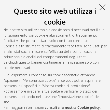
Questo sito web utilizza i
cookie
Nel nostro sito utilizziamo sia cookie tecnici necessari per il suo
funzionamento, sia cookie e altri strumenti di tracciamento
facoltativi che potrai attivare solo con il tuo consenso.
Cookie e altri strumenti di tracciamento facoltativi sono usati per
Gestione del documento:
analisi statistiche, misure sull'efficacia della comunicazione
istituzionale e analisi dei comportamenti degli utenti.
Se chiudi questo banner continuerai la navigazione solo con i
cookie necessari.
Atom
Puoi esprimere il consenso sui cookie facoltativi attivando
Rss 1.0
l'opzione in "Personalizza cookie" e, se vuoi, potrai esprimere
consensi più specifici in "Mostra cookie di profilazione".
Rss 2.0
Potrai sempre rivedere le tue scelte e verificare lo stato dei
consensi rientrando nella sezione "Impostazione cookie" del
sito.
AMS Dottorato
Per maggiori informazioni
consulta la nostra Cookie policy
.
ISSN: 2038-7946