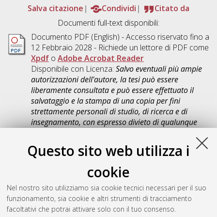
Salva citazione
Condividi
Citato da
Documenti full-text disponibili:
Documento PDF
(English) - Accesso riservato fino a
12 Febbraio 2028 - Richiede un lettore di PDF come
Xpdf
o
Adobe Acrobat Reader
Disponibile con Licenza:
Salvo eventuali più ampie
autorizzazioni dell'autore, la tesi può essere
liberamente consultata e può essere effettuato il
salvataggio e la stampa di una copia per fini
strettamente personali di studio, di ricerca e di
insegnamento, con espresso divieto di qualunque
utilizzo direttamente o indirettamente commerciale.
Ogni altro diritto sul materiale è riservato
.
Questo sito web utilizza i
Download (5MB)
|
Contatta l'autore
cookie
Abstract
Nel nostro sito utilizziamo sia cookie tecnici necessari per il suo
funzionamento, sia cookie e altri strumenti di tracciamento
Altri metadati
facoltativi che potrai attivare solo con il tuo consenso.