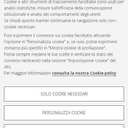
Cookie e altri strumenti di tracciamento facoltativi sono usati per
Gestione del documento:
analisi statistiche, misure sull'efficacia della comunicazione
istituzionale e analisi dei comportamenti degli utenti.
Se chiudi questo banner continuerai la navigazione solo con i
cookie necessari.
Atom
Puoi esprimere il consenso sui cookie facoltativi attivando
Rss 1.0
l'opzione in "Personalizza cookie" e, se vuoi, potrai esprimere
consensi più specifici in "Mostra cookie di profilazione".
Rss 2.0
Potrai sempre rivedere le tue scelte e verificare lo stato dei
consensi rientrando nella sezione "Impostazione cookie" del
sito.
AMS Dottorato
Per maggiori informazioni
consulta la nostra Cookie policy
.
ISSN: 2038-7946
Servizio implementato e gestito da
AlmaDL
Impostazioni Cookie
COOKIE DI PROFILAZIONE -
SOLO COOKIE NECESSARI
Informativa sulla privacy
FACOLTATIVI
Condizioni d’uso del sito
Si tratta di cookie utilizzati per analizzare le caratteristiche della
navigazione degli utenti, creare profili in base al loro comportamento
PERSONALIZZA COOKIE
sul sito, per analisi di marketing.
Mostra cookie di profilazione