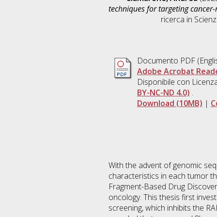
techniques for targeting cancer-
ricerca in
Scienz
Documento PDF
(Engli
Adobe Acrobat Read
Disponibile con Licenz
BY-NC-ND 4.0)
.
Download (10MB)
|
C
With the advent of genomic sequ
characteristics in each tumor 
Fragment-Based Drug Discovery 
oncology. This thesis first inve
screening, which inhibits the 