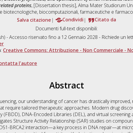
related proteins
, [Dissertation thesis], Alma Mater Studiorum Un
e biotecnologiche, biocomputazionali, farmaceutiche e farmaco
Salva citazione
Condividi
Citato da
Documenti full-text disponibili:
sh) - Accesso riservato fino a 12 Gennaio 2028 - Richiede un l
er
a:
Creative Commons: Attribuzione - Non Commerciale - No
ontatta l'autore
Abstract
encing, our understanding of cancer has drastically improved, 
that require tailored therapeutic approaches. Modern drug disc
(FBDD), DNA-Encoded Libraries (DEL), and virtual screening ar
stigates Structure Activity Relationship (SAR) studies on compou
RAD51-BRCA2 interaction—a key process in DNA repair—at micro