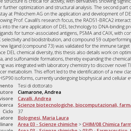
structure is critical for activity, with derivatives showing signi
r further optimization and structural analysis. The second part 
tay at Philochem AG on the application and development of DE
lowing Prof. Cavalli’s research focus, the RAD51-BRCA2 interact
hts into the rare application of DEL technology to DNA-binding p
tive ligands for tumor-associated antigens, PSMA and CAIX, with 
selectivity and biodistribution, and compound 59 outperforming
, a new ligand (compound 73) was validated for the immune tar
hance DEL chemical diversity, this thesis also details work on op
ea, and sulfonamide formations, thereby expanding the chemical
ening was integrated with laboratory chemistry to discover novel 
 metabolism. This effort led to the identification of a new class
HSP90 isoforms, currently undergoing biophysical and cellular e
umento
Tesi di dottorato
utore
Ciamarone, Andrea
visore
Cavalli, Andrea
icerca
Scienze biotecnologiche, biocomputazionali, far
Ciclo
37
natore
Bolognesi, Maria Laura
linare
Area 03 - Scienze chimiche
>
CHIM/08 Chimica far
rsuale
Area 03 - Scienze chimiche
>
03/D - Farmaceutico, 