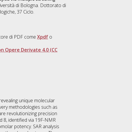
iversità di Bologna. Dottorato di
logiche
, 37 Ciclo.
ettore di PDF come
Xpdf
o
n Opere Derivate 4.0 (CC
revealing unique molecular
overy methodologies such as
e revolutionizing precision
nd 8, identified via 19F-NMR
molar potency. SAR analysis