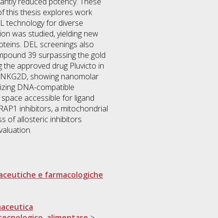
ficantly reduced potency. These
of this thesis explores work
L technology for diverse
ion was studied, yielding new
roteins. DEL screenings also
compound 39 surpassing the gold
 the approved drug Pluvicto in
get NKG2D, showing nanomolar
timizing DNA-compatible
 space accessible for ligand
TRAP1 inhibitors, a mitochondrial
 of allosteric inhibitors
valuation.
maceutiche e farmacologiche
maceutica
tecnologico, alimentare
>