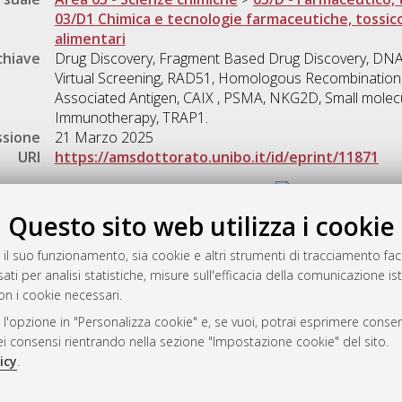
03/D1 Chimica e tecnologie farmaceutiche, tossic
alimentari
chiave
Drug Discovery, Fragment Based Drug Discovery, DNA
Virtual Screening, RAD51, Homologous Recombination, 
Associated Antigen, CAIX , PSMA, NKG2D, Small molecu
Immunotherapy, TRAP1.
ssione
21 Marzo 2025
URI
https://amsdottorato.unibo.it/id/eprint/11871
Gestione del documento:
Questo sito web utilizza i cookie
 il suo funzionamento, sia cookie e altri strumenti di tracciamento faco
rato
ati per analisi statistiche, misure sull'efficacia della comunicazione is
-7946
on i cookie necessari.
mplementato e gestito da
AlmaDL
 l'opzione in "Personalizza cookie" e, se vuoi, potrai esprimere consens
ni Cookie
dei consensi rientrando nella sezione "Impostazione cookie" del sito.
 sulla privacy
icy
.
d’uso del sito