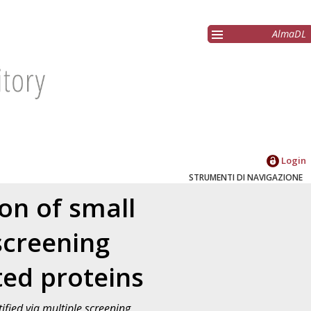
AlmaDL
Login
STRUMENTI DI NAVIGAZIONE
on of small
screening
ted proteins
ified via multiple screening