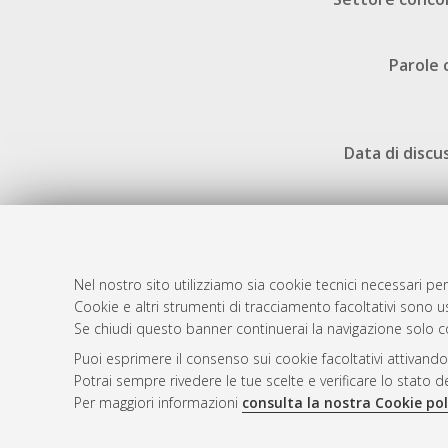
Parole 
Data di discu
Nel nostro sito utilizziamo sia cookie tecnici necessari per
AMS Dotto
Atom
Cookie e altri strumenti di tracciamento facoltativi sono us
ISSN: 2038
Se chiudi questo banner continuerai la navigazione solo c
Rss 1.0
Servizio i
Puoi esprimere il consenso sui cookie facoltativi attivando
Rss 2.0
Impostazio
Potrai sempre rivedere le tue scelte e verificare lo stato 
Informativa
Per maggiori informazioni
consulta la nostra Cookie pol
Condizioni 