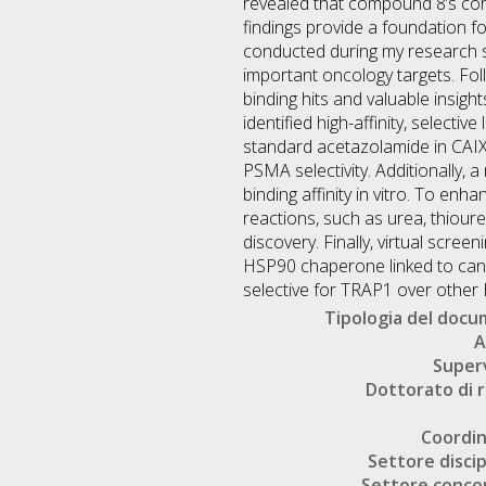
revealed that compound 8’s core 
findings provide a foundation fo
conducted during my research s
important oncology targets. Fol
binding hits and valuable insig
identified high-affinity, selec
standard acetazolamide in CAIX 
PSMA selectivity. Additionally
binding affinity in vitro. To en
reactions, such as urea, thiour
discovery. Finally, virtual scre
HSP90 chaperone linked to cancer
selective for TRAP1 over other 
Tipologia del doc
A
Super
Dottorato di r
Coordi
Settore discip
Settore conco