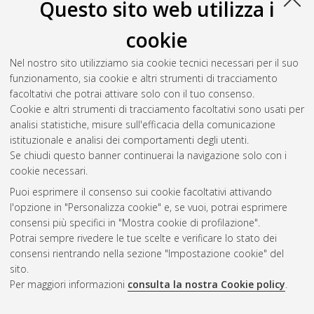
Questo sito web utilizza i
Download (3MB)
cookie
Abstract
Nel nostro sito utilizziamo sia cookie tecnici necessari per il suo
funzionamento, sia cookie e altri strumenti di tracciamento
Altri metadati
facoltativi che potrai attivare solo con il tuo consenso.
Cookie e altri strumenti di tracciamento facoltativi sono usati per
Gestione del documento:
analisi statistiche, misure sull'efficacia della comunicazione
istituzionale e analisi dei comportamenti degli utenti.
Se chiudi questo banner continuerai la navigazione solo con i
cookie necessari.
Atom
Puoi esprimere il consenso sui cookie facoltativi attivando
Rss 1.0
l'opzione in "Personalizza cookie" e, se vuoi, potrai esprimere
consensi più specifici in "Mostra cookie di profilazione".
Rss 2.0
Potrai sempre rivedere le tue scelte e verificare lo stato dei
consensi rientrando nella sezione "Impostazione cookie" del
sito.
AMS Dottorato
Per maggiori informazioni
consulta la nostra Cookie policy
.
ISSN: 2038-7946
Servizio implementato e gestito da
AlmaDL