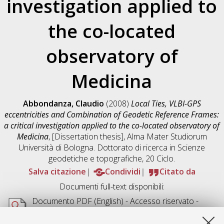
investigation applied to
the co-located
observatory of
Medicina
Abbondanza, Claudio
(2008)
Local Ties, VLBI-GPS
eccentricities and Combination of Geodetic Reference Frames:
a critical investigation applied to the co-located observatory of
Medicina
, [Dissertation thesis], Alma Mater Studiorum
Università di Bologna. Dottorato di ricerca in
Scienze
geodetiche e topografiche
, 20 Ciclo.
Salva citazione
Condividi
Citato da
Documenti full-text disponibili:
Documento PDF
(English) - Accesso riservato -
Richiede un lettore di PDF come
Xpdf
o
Adobe
Acrobat Reader