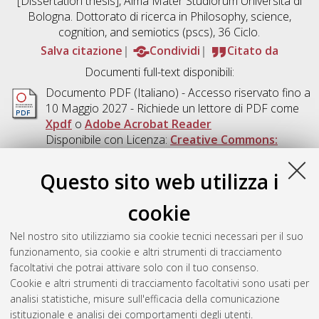
[Dissertation thesis], Alma Mater Studiorum Università di
Bologna. Dottorato di ricerca in
Philosophy, science,
cognition, and semiotics (pscs)
, 36 Ciclo.
Salva citazione
Condividi
Citato da
Documenti full-text disponibili:
Documento PDF
(Italiano) - Accesso riservato fino a
10 Maggio 2027 - Richiede un lettore di PDF come
Xpdf
o
Adobe Acrobat Reader
Disponibile con Licenza:
Creative Commons:
Attribuzione - Non Commerciale - Non Opere
Derivate 4.0 (CC BY-NC-ND 4.0)
.
Questo sito web utilizza i
Download (3MB)
|
Contatta l'autore
cookie
Abstract
Nel nostro sito utilizziamo sia cookie tecnici necessari per il suo
funzionamento, sia cookie e altri strumenti di tracciamento
Altri metadati
facoltativi che potrai attivare solo con il tuo consenso.
Cookie e altri strumenti di tracciamento facoltativi sono usati per
Gestione del documento:
analisi statistiche, misure sull'efficacia della comunicazione
istituzionale e analisi dei comportamenti degli utenti.