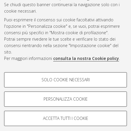
Se chiudi questo banner continuerai la navigazione solo con i
cookie necessari.
Atom
Puoi esprimere il consenso sui cookie facoltativi attivando
Rss 1.0
l'opzione in "Personalizza cookie" e, se vuoi, potrai esprimere
consensi più specifici in "Mostra cookie di profilazione".
Rss 2.0
Potrai sempre rivedere le tue scelte e verificare lo stato dei
consensi rientrando nella sezione "Impostazione cookie" del
sito.
AMS Dottorato
Per maggiori informazioni
consulta la nostra Cookie policy
.
ISSN: 2038-7946
Servizio implementato e gestito da
AlmaDL
Impostazioni Cookie
COOKIE DI PROFILAZIONE -
SOLO COOKIE NECESSARI
Informativa sulla privacy
FACOLTATIVI
Condizioni d’uso del sito
Si tratta di cookie utilizzati per analizzare le caratteristiche della
navigazione degli utenti, creare profili in base al loro comportamento
PERSONALIZZA COOKIE
sul sito, per analisi di marketing.
Mostra cookie di profilazione
ACCETTA TUTTI I COOKIE
Google/Youtube Video
© ALMA MATER STUDIORUM - Università di Bologna, 2007-2026.
COOKIE TECNICI - NECESSARI