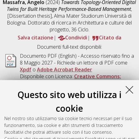
Massafra, Angelo
(2024)
Towards Topology-Oriented Digital
Twins for Built Heritage Performance-Based Management
,
[Dissertation thesis], Alma Mater Studiorum Università di
Bologna. Dottorato di ricerca in
Architettura e culture del
progetto
, 36 Ciclo.
Salva citazione
Condividi
Citato da
Documenti full-text disponibili:
Documento PDF
(English) - Accesso riservato fino a
8 Maggio 2027 - Richiede un lettore di PDF come
Xpdf
o
Adobe Acrobat Reader
Disponibile con Licenza:
Creative Commons:
Attribuzione - Non Commerciale - Non Opere
Derivate 4.0 (CC BY-NC-ND 4.0)
.
Questo sito web utilizza i
Download (28MB)
|
Contatta l'autore
cookie
Abstract
Nel nostro sito utilizziamo sia cookie tecnici necessari per il suo
funzionamento, sia cookie e altri strumenti di tracciamento
Altri metadati
facoltativi che potrai attivare solo con il tuo consenso.
Cookie e altri strumenti di tracciamento facoltativi sono usati per