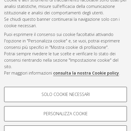
Gestione del documento:
analisi statistiche, misure sull'efficacia della comunicazione
istituzionale e analisi dei comportamenti degli utenti.
Se chiudi questo banner continuerai la navigazione solo con i
cookie necessari.
Atom
Puoi esprimere il consenso sui cookie facoltativi attivando
Rss 1.0
l'opzione in "Personalizza cookie" e, se vuoi, potrai esprimere
consensi più specifici in "Mostra cookie di profilazione".
Rss 2.0
Potrai sempre rivedere le tue scelte e verificare lo stato dei
consensi rientrando nella sezione "Impostazione cookie" del
sito.
AMS Dottorato
Per maggiori informazioni
consulta la nostra Cookie policy
.
ISSN: 2038-7946
Servizio implementato e gestito da
AlmaDL
Impostazioni Cookie
COOKIE DI PROFILAZIONE -
SOLO COOKIE NECESSARI
Informativa sulla privacy
FACOLTATIVI
Condizioni d’uso del sito
Si tratta di cookie utilizzati per analizzare le caratteristiche della
navigazione degli utenti, creare profili in base al loro comportamento
PERSONALIZZA COOKIE
sul sito, per analisi di marketing.
Mostra cookie di profilazione