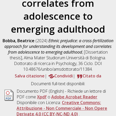
correlates from
adolescence to
emerging adulthood
Bobba, Beatrice
(2024)
Ethnic prejudice: a cross-fertilization
approach for understanding its development and correlates
from adolescence to emerging adulthood
, [Dissertation
thesis], Alma Mater Studiorum Università di Bologna.
Dottorato di ricerca in
Psychology
, 36 Ciclo. DOI
10.48676/unibo/amsdottorato/11384.
Salva citazione
Condividi
Citato da
Documenti full-text disponibili:
Documento PDF
(English) - Richiede un lettore di
PDF come
Xpdf
o
Adobe Acrobat Reader
Disponibile con Licenza:
Creative Commons:
Attribuzione - Non Commerciale - Non Opere
Derivate 4.0 (CC BY-NC-ND 4.0)
.