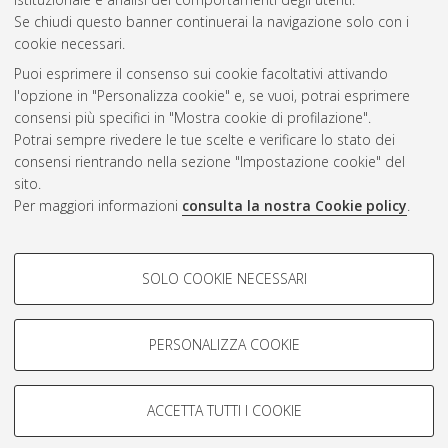
Se chiudi questo banner continuerai la navigazione solo con i
cookie necessari.
Atom
Puoi esprimere il consenso sui cookie facoltativi attivando
Rss 1.0
l'opzione in "Personalizza cookie" e, se vuoi, potrai esprimere
consensi più specifici in "Mostra cookie di profilazione".
Rss 2.0
Potrai sempre rivedere le tue scelte e verificare lo stato dei
consensi rientrando nella sezione "Impostazione cookie" del
sito.
AMS Dottorato
Per maggiori informazioni
consulta la nostra Cookie policy
.
ISSN: 2038-7946
Servizio implementato e gestito da
AlmaDL
Impostazioni Cookie
COOKIE DI PROFILAZIONE -
SOLO COOKIE NECESSARI
Informativa sulla privacy
FACOLTATIVI
Condizioni d’uso del sito
Si tratta di cookie utilizzati per analizzare le caratteristiche della
navigazione degli utenti, creare profili in base al loro comportamento
PERSONALIZZA COOKIE
sul sito, per analisi di marketing.
Mostra cookie di profilazione
ACCETTA TUTTI I COOKIE
Google/Youtube Video
© ALMA MATER STUDIORUM - Università di Bologna, 2007-2026.
COOKIE TECNICI - NECESSARI