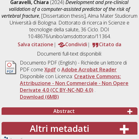
Garavelli, Chiara
(2024)
Development and pre-clinical
validation of a computer-assisted predictor of the risk of
vertebral fracture
, [Dissertation thesis], Alma Mater Studiorum
Università di Bologna. Dottorato di ricerca in
Scienze e
tecnologie della salute
, 36 Ciclo. DOI
10.48676/unibo/amsdottorato/11364.
Salva citazione
Condividi
Citato da
Documenti full-text disponibili:
Documento PDF
(English) - Richiede un lettore di
PDF come
Xpdf
o
Adobe Acrobat Reader
Disponibile con Licenza:
Creative Commons:
Attribuzione - Non Commerciale - Non Opere
Derivate 4.0 (CC BY-NC-ND 4.0)
.
Download (6MB)
Abstract
Altri metadati