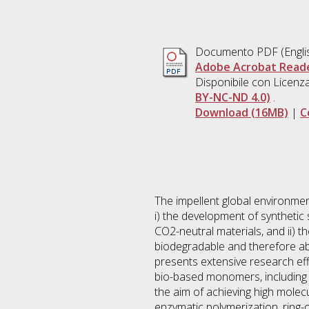
Documento PDF
(Engli
Adobe Acrobat Read
Disponibile con Licenz
BY-NC-ND 4.0)
.
Download (16MB)
|
C
The impellent global environmen
i) the development of synthetic
CO2-neutral materials, and ii) 
biodegradable and therefore abl
presents extensive research ef
bio-based monomers, including ω
the aim of achieving high molec
enzymatic polymerization, ring-o