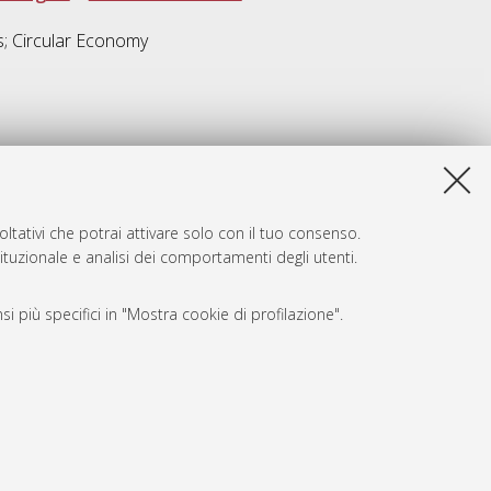
s; Circular Economy
ltativi che potrai attivare solo con il tuo consenso.
tituzionale e analisi dei comportamenti degli utenti.
i più specifici in "Mostra cookie di profilazione".
SARI
, a titolo esemplificativo, per il corretto funzionamento del sito,
e, per il bilanciamento del carico, ottimizzare le prestazioni