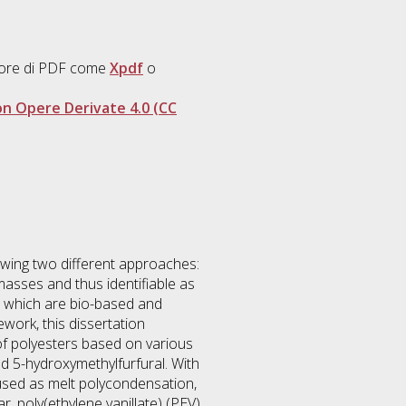
ttore di PDF come
Xpdf
o
n Opere Derivate 4.0 (CC
lowing two different approaches:
masses and thus identifiable as
s, which are bio-based and
work, this dissertation
of polyesters based on various
nd 5-hydroxymethylfurfural. With
 used as melt polycondensation,
, poly(ethylene vanillate) (PEV),