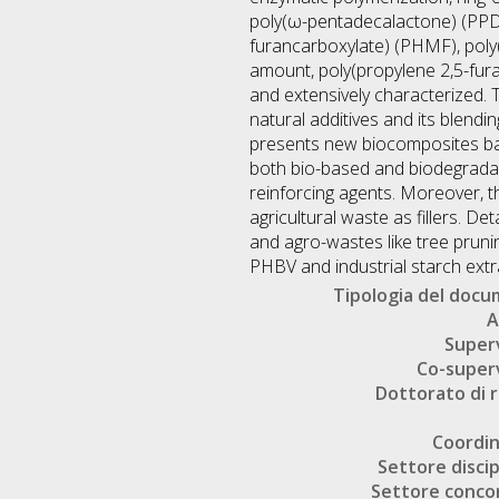
poly(ω-pentadecalactone) (PPDL
furancarboxylate) (PHMF), poly(
amount, poly(propylene 2,5-fur
and extensively characterized. 
natural additives and its blendi
presents new biocomposites bas
both bio-based and biodegradabl
reinforcing agents. Moreover, th
agricultural waste as fillers. D
and agro-wastes like tree prun
PHBV and industrial starch extr
Tipologia del doc
A
Super
Co-super
Dottorato di r
Coordi
Settore discip
Settore conco