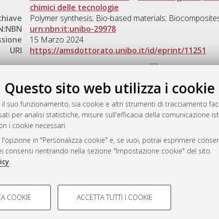
chimici delle tecnologie
chiave
Polymer synthesis; Bio-based materials; Biocomposite
N:NBN
urn:nbn:it:unibo-29978
ssione
15 Marzo 2024
URI
https://amsdottorato.unibo.it/id/eprint/11251
Gestione del documento:
Questo sito web utilizza i cookie
 il suo funzionamento, sia cookie e altri strumenti di tracciamento faco
rato
ati per analisi statistiche, misure sull'efficacia della comunicazione is
-7946
on i cookie necessari.
mplementato e gestito da
AlmaDL
 l'opzione in "Personalizza cookie" e, se vuoi, potrai esprimere consens
ni Cookie
dei consensi rientrando nella sezione "Impostazione cookie" del sito.
 sulla privacy
icy
.
d’uso del sito
COOKIE TECNICI - NECES
A COOKIE
ACCETTA TUTTI I COOKIE
lla navigazione degli utenti, creare
Si tratta di cookie tecnici utilizzati
i Bologna, 2007-2026.
eting.
salvare le preferenze di navigazion