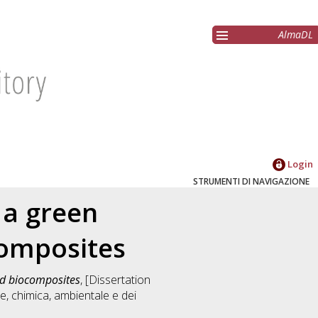
AlmaDL
Login
STRUMENTI DI NAVIGAZIONE
 a green
composites
nd biocomposites
, [Dissertation
le, chimica, ambientale e dei