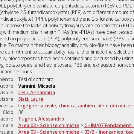
), poly(ethylene vanillate-co-pentadecalactone) (P(EV-co-PDL))
ethylene 2,5-furandicarboxylate) (PEF) with different amount of 
andicarboxylate) (PPF), poly(hexamethylene 2,5-furandicarboxyl
To improve the lacks of poly(hydroxybutyrate-co-valerate) (PHBV)
ng with medium chain length PHAs (mcl-PHAs) have been tested. Ad
ed on polylactic acid (PLA), poly(butylene succinate) (PBS), a
e. To maintain their biodegradability only bio-fillers have been
e commitment to sustainability has further limited the selection
etailly, biocomposites have been obtained and discussed by using
ing, potato peels, and hay leftovers; PBS and exhausted non-co
action residues.
umento
Tesi di dottorato
utore
Vannini, Micaela
visore
Celli, Annamaria
visore
Sisti, Laura
icerca
Ingegneria civile, chimica, ambientale e dei materi
Ciclo
36
natore
Tugnoli, Alessandro
linare
Area 03 - Scienze chimiche
>
CHIM/07 Fondamenti c
rsuale
Area 03 - Scienze chimiche
>
03/B - Inorganico, te