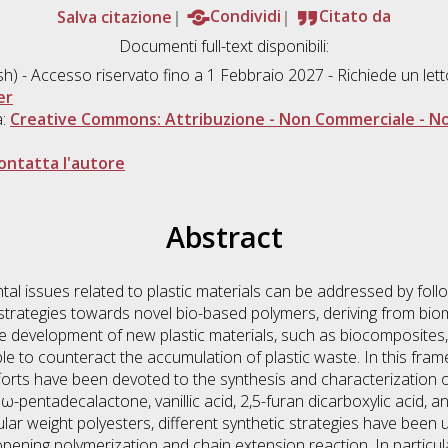
Salva citazione
Condividi
Citato da
Documenti full-text disponibili:
sh) - Accesso riservato fino a 1 Febbraio 2027 - Richiede un le
er
a:
Creative Commons: Attribuzione - Non Commerciale - No
ontatta l'autore
Abstract
tal issues related to plastic materials can be addressed by fol
 strategies towards novel bio-based polymers, deriving from bio
the development of new plastic materials, such as biocomposite
e to counteract the accumulation of plastic waste. In this frame
forts have been devoted to the synthesis and characterization 
-pentadecalactone, vanillic acid, 2,5-furan dicarboxylic acid, a
ular weight polyesters, different synthetic strategies have been
pening polymerization and chain extension reaction. In particular