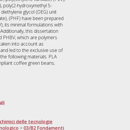
, poly(2-hydroxymethyl 5-
diethylene glycol (DEG) unit
ate), (PHF) have been prepared
, its minimal formulations with
ditionally, this dissertation
nd PHBV, which are polymers
 taken into account as
 and led to the exclusive use of
 the following materials: PLA
mpliant coffee green beans;
ali
himici delle tecnologie
cnologico
>
03/B2 Fondamenti