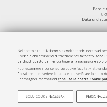
Parole 
UR
Data di discu
Nel nostro sito utilizziamo sia cookie tecnici necessari per
AMS Dotto
Atom
Cookie e altri strumenti di tracciamento facoltativi sono us
ISSN: 2038
Se chiudi questo banner continuerai la navigazione solo c
Rss 1.0
Servizio i
Puoi esprimere il consenso sui cookie facoltativi attivando
Rss 2.0
Impostazio
Potrai sempre rivedere le tue scelte e verificare lo stato 
Informativa
Per maggiori informazioni
consulta la nostra Cookie pol
Condizioni 
COOKIE DI PROFILAZIONE - FACOLTATIVI
SOLO COOKIE NECESSARI
PERSONALIZZ
Si tratta di cookie utilizzati per analizzare le caratteristiche de
© ALMA MATER STUDIORUM - Università d
profili in base al loro comportamento sul sito, per analisi di mark