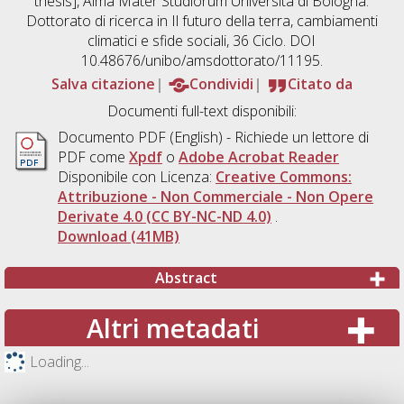
thesis], Alma Mater Studiorum Università di Bologna.
Dottorato di ricerca in
Il futuro della terra, cambiamenti
climatici e sfide sociali
, 36 Ciclo. DOI
10.48676/unibo/amsdottorato/11195.
Salva citazione
Condividi
Citato da
Documenti full-text disponibili:
Documento PDF
(English) - Richiede un lettore di
PDF come
Xpdf
o
Adobe Acrobat Reader
Disponibile con Licenza:
Creative Commons:
Attribuzione - Non Commerciale - Non Opere
Derivate 4.0 (CC BY-NC-ND 4.0)
.
Download (41MB)
Abstract
Altri metadati
Loading...