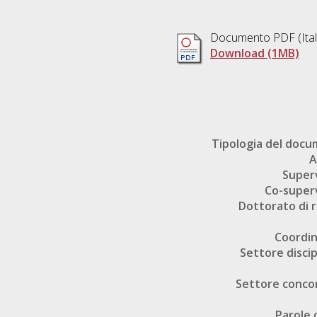
Documento PDF
(Ita
Download (1MB)
Tipologia del doc
A
Super
Co-super
Dottorato di r
Coordi
Settore discip
Settore conco
Parole 