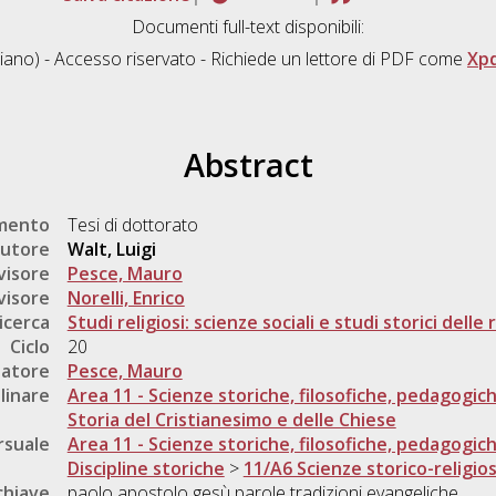
Documenti full-text disponibili:
liano) - Accesso riservato - Richiede un lettore di PDF come
Xp
Abstract
umento
Tesi di dottorato
utore
Walt, Luigi
visore
Pesce, Mauro
visore
Norelli, Enrico
icerca
Studi religiosi: scienze sociali e studi storici delle 
Ciclo
20
natore
Pesce, Mauro
linare
Area 11 - Scienze storiche, filosofiche, pedagogic
Storia del Cristianesimo e delle Chiese
rsuale
Area 11 - Scienze storiche, filosofiche, pedagogic
Discipline storiche
>
11/A6 Scienze storico-religio
chiave
paolo apostolo gesù parole tradizioni evangeliche