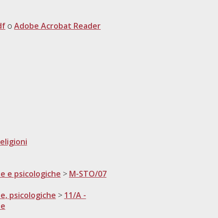
df
o
Adobe Acrobat Reader
religioni
he e psicologiche
>
M-STO/07
he, psicologiche
>
11/A -
se