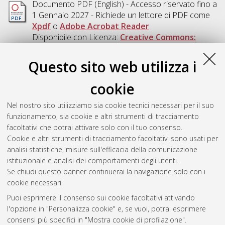
Documento PDF
(English) - Accesso riservato fino a
1 Gennaio 2027 - Richiede un lettore di PDF come
Xpdf
o
Adobe Acrobat Reader
Disponibile con Licenza:
Creative Commons:
Attribuzione - Non Commerciale - Non Opere
Derivate 4.0 (CC BY-NC-ND 4.0)
.
Questo sito web utilizza i
Download (7MB)
|
Contatta l'autore
cookie
Abstract
Nel nostro sito utilizziamo sia cookie tecnici necessari per il suo
funzionamento, sia cookie e altri strumenti di tracciamento
Altri metadati
facoltativi che potrai attivare solo con il tuo consenso.
Cookie e altri strumenti di tracciamento facoltativi sono usati per
Gestione del documento:
analisi statistiche, misure sull'efficacia della comunicazione
istituzionale e analisi dei comportamenti degli utenti.
Se chiudi questo banner continuerai la navigazione solo con i
cookie necessari.
Atom
Puoi esprimere il consenso sui cookie facoltativi attivando
Rss 1.0
l'opzione in "Personalizza cookie" e, se vuoi, potrai esprimere
consensi più specifici in "Mostra cookie di profilazione".
Rss 2.0