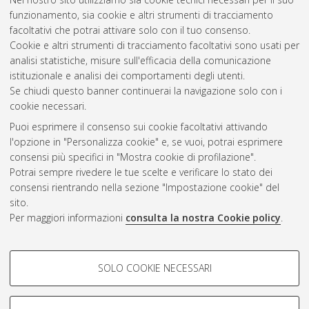
funzionamento, sia cookie e altri strumenti di tracciamento
facoltativi che potrai attivare solo con il tuo consenso.
Cookie e altri strumenti di tracciamento facoltativi sono usati per
Gestione del documento:
analisi statistiche, misure sull'efficacia della comunicazione
istituzionale e analisi dei comportamenti degli utenti.
Se chiudi questo banner continuerai la navigazione solo con i
cookie necessari.
Atom
Puoi esprimere il consenso sui cookie facoltativi attivando
Rss 1.0
l'opzione in "Personalizza cookie" e, se vuoi, potrai esprimere
consensi più specifici in "Mostra cookie di profilazione".
Rss 2.0
Potrai sempre rivedere le tue scelte e verificare lo stato dei
consensi rientrando nella sezione "Impostazione cookie" del
sito.
AMS Dottorato
Per maggiori informazioni
consulta la nostra Cookie policy
.
ISSN: 2038-7946
Servizio implementato e gestito da
AlmaDL
Impostazioni Cookie
COOKIE DI PROFILAZIONE -
SOLO COOKIE NECESSARI
Informativa sulla privacy
FACOLTATIVI
Condizioni d’uso del sito
Si tratta di cookie utilizzati per analizzare le caratteristiche della