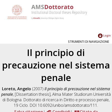
Login
STRUMENTI DI NAVIGAZIONE
Il principio di
precauzione nel sistema
penale
Loreto, Angelo
(2007)
Il principio di precauzione nel sistema
penale
, [Dissertation thesis], Alma Mater Studiorum Università
di Bologna. Dottorato di ricerca in
Diritto e processo penale
,
19 Ciclo. DOI 10.6092/unibo/amsdottorato/111.
Salva citazione
Condividi
Citato da