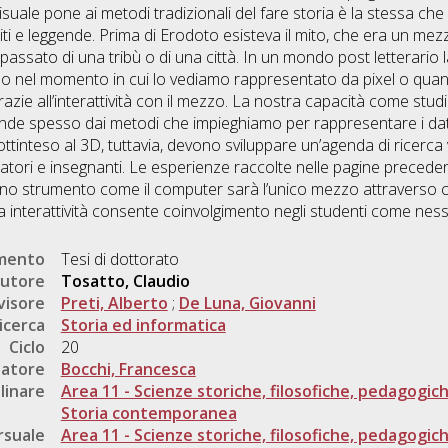
umento
Tesi di dottorato
utore
Tosatto, Claudio
visore
Preti, Alberto
;
De Luna, Giovanni
icerca
Storia ed informatica
Ciclo
20
natore
Bocchi, Francesca
linare
Area 11 - Scienze storiche, filosofiche, pedagogic
Storia contemporanea
rsuale
Area 11 - Scienze storiche, filosofiche, pedagogic