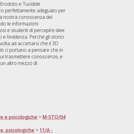
he e psicologiche
>
M-STO/04
he, psicologiche
>
11/A -